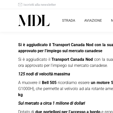
Iscriviti alla newsletter
STRADA
AVIAZIONE
Si è aggiudicato il Transport Canada Nod con la sua
approvato per l’impiego sul mercato canadese
Si è aggiudicato il
Transport Canada Nod
con la sua
ora approvato per l’impiego sul mercato canadese.
125 nodi di velocità massima
A muovere il
Bell 505
ricordiamo essere
un motore 5
G1000H), che permette al velivolo ad ala rotante am
kg
.
Sul mercato a circa 1 milione di dollari
Dotato di
due portelloni per l’accesso a bordo
e prop