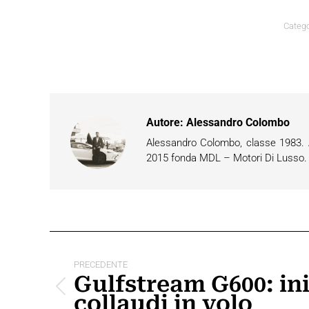
Catego
Autore:
Alessandro Colombo
Alessandro Colombo, classe 1983. Ap
2015 fonda MDL – Motori Di Lusso. È 
Naviga
tra
PRECEDENTE
Gulfstream G600: iniz
i
Post
collaudi in volo