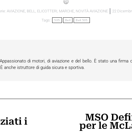
rie:
AVIAZIONE
,
BELL
,
ELICOTTERI
,
MARCHE
,
NOVITÀ AVIAZIONE
22 Dicembr
Tags:
505
Bell
Bell 505
passionato di motori, di aviazione e del bello. È stato una firma d
anche istruttore di guida sicura e sportiva.
MSO Defi
iati i
per le Mc
Prossimo