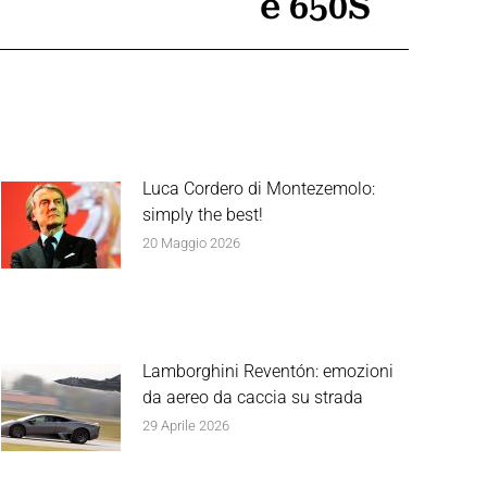
e 650S
Luca Cordero di Montezemolo:
simply the best!
20 Maggio 2026
Lamborghini Reventón: emozioni
da aereo da caccia su strada
29 Aprile 2026