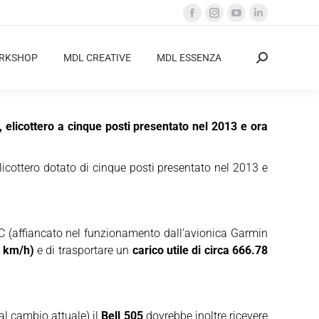
Facebook
Instagram
YouTube
Linkedin
page
page
page
page
opens
opens
opens
opens
ORKSHOP
MDL CREATIVE
MDL ESSENZA
Cerca:
in
in
in
in
new
new
new
new
window
window
window
window
 elicottero a cinque posti presentato nel 2013 e ora
elicottero dotato di cinque posti presentato nel 2013 e
(affiancato nel funzionamento dall’avionica Garmin
5 km/h)
e di trasportare un
carico utile di circa 666.78
al cambio attuale) il
Bell 505
dovrebbe inoltre ricevere