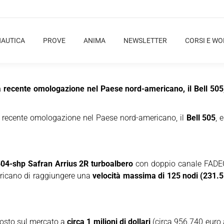
NAUTICA
PROVE
ANIMA
NEWSLETTER
CORSI E W
 recente omologazione nel Paese nord-americano, il Bell 505,
 recente omologazione nel Paese nord-americano, il
Bell 505
, 
04-shp Safran Arrius 2R turboalbero
con doppio canale FADEC 
ericano di raggiungere una
velocità massima di 125 nodi (231.
osto sul mercato a
circa 1 milioni di dollari
(circa 956.740 euro 