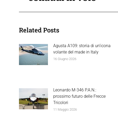
precedente:
post
Related Posts
Agusta A109: storia di un’icona
volante del made in Italy
16 Giugno 2026
Leonardo M-346 P.A.N.:
prossimo futuro delle Frecce
Tricolori
11 Maggio 2026