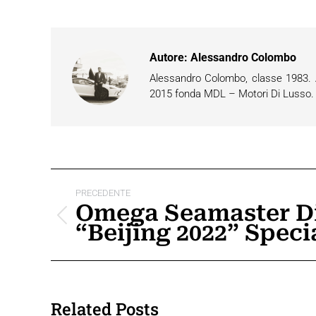
Autore:
Alessandro Colombo
Alessandro Colombo, classe 1983. Ap
2015 fonda MDL – Motori Di Lusso. È 
Naviga
PRECEDENTE
tra
Omega Seamaster D
Post
“Beijing 2022” Speci
i
precedente:
post
Related Posts