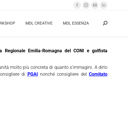
Facebook
Instagram
YouTube
Linkedin
page
page
page
page
opens
opens
opens
opens
ORKSHOP
MDL CREATIVE
MDL ESSENZA
Cerca:
in
in
in
in
new
new
new
new
window
window
window
window
a Regionale Emilia-Romagna del CONI e golfista
nità molto più concreta di quanto s’immagini. A dirlo
consigliere di
PGAI
nonché consigliere del
Comitato