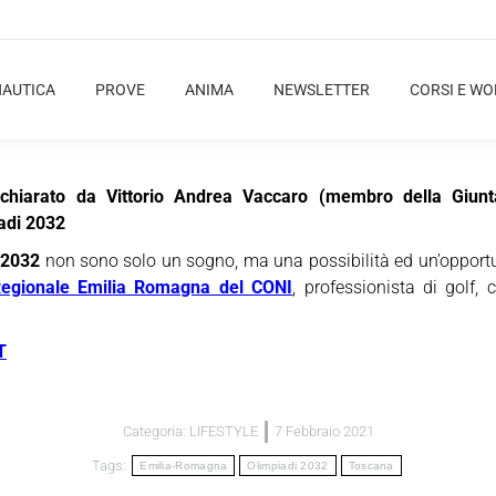
NAUTICA
PROVE
ANIMA
NEWSLETTER
CORSI E W
chiarato da Vittorio Andrea Vaccaro (membro della Giunt
iadi 2032
 2032
non sono solo un sogno, ma una possibilità ed un’opportu
Regionale Emilia Romagna del CONI
, professionista di golf, 
T
Categoria:
LIFESTYLE
7 Febbraio 2021
Tags:
Emilia-Romagna
Olimpiadi 2032
Toscana