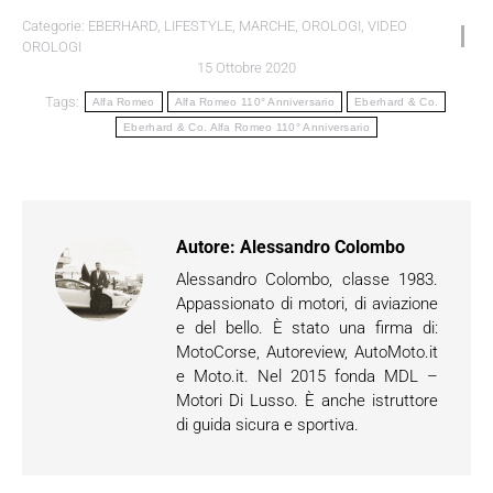
Categorie:
EBERHARD
,
LIFESTYLE
,
MARCHE
,
OROLOGI
,
VIDEO
OROLOGI
15 Ottobre 2020
Tags:
Alfa Romeo
Alfa Romeo 110° Anniversario
Eberhard & Co.
Eberhard & Co. Alfa Romeo 110° Anniversario
Autore:
Alessandro Colombo
Alessandro Colombo, classe 1983.
Appassionato di motori, di aviazione
e del bello. È stato una firma di:
MotoCorse, Autoreview, AutoMoto.it
e Moto.it. Nel 2015 fonda MDL –
Motori Di Lusso. È anche istruttore
di guida sicura e sportiva.