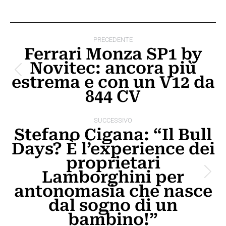
Naviga
PRECEDENTE
tra
Ferrari Monza SP1 by
Novitec: ancora più
i
Post
estrema e con un V12 da
post
precedente:
844 CV
SUCCESSIVO
Stefano Cigana: “Il Bull
Days? È l’experience dei
proprietari
Lamborghini per
Prossimo
antonomasia che nasce
post:
dal sogno di un
bambino!”