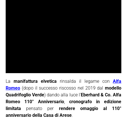
La
manifattura elvetica
rinsalda il legame con
Alfa
Romeo
(dopo il successo riscosso nel 2019 dal
modello
Quadrifoglio Verde
) dando alla luce l’
Eberhard & Co. Alfa
Romeo 110° Anniversario
,
cronografo in edizione
limitata
pensato per
rendere omaggio al 110°
anniversario della Casa di Arese
.