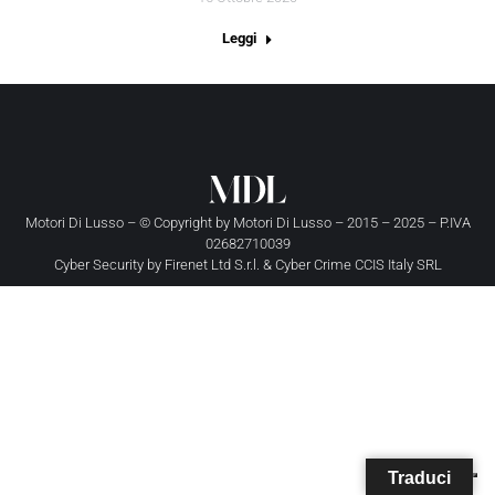
Leggi
Motori Di Lusso – © Copyright by
Motori Di Lusso
– 2015 – 2025 – P.IVA
02682710039
Cyber Security by
Firenet Ltd S.r.l.
&
Cyber Crime CCIS Italy SRL
Traduci