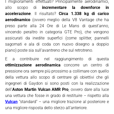
I miglioramenti effettuati? Principalmente aerodinamici,
allo scopo di
incrementare la downforce in
accelerazione
. Il risultato?
Circa 1.338 kg di carico
aerodinamico
(ovvero meglio della V8 Vantage che ha
preso parte alla 24 Ore di Le Mans di quest’anno,
vincendo peraltro in categoria GTE Pro), che vengono
assicurati da inedite superfici (come splitter, pannelli
sagomati e ala di coda con nuovo disegno a doppio
piano) poste sia sull’avantreno che sul retrotreno.
E a contribuire nel raggiungimento di questa
ottimizzazione aerodinamica
concorre un centro di
pressione ora sempre più prossimo a collimare con quello
della vettura allo scopo di centrare gli obiettivi che gli
ingegneri di Gaydon si sono posti con la realizzazione
dell’
Aston Martin Vulcan AMR Pro
, ovvero dare alla luce
una vettura che fosse in grado di restituire – rispetto alla
Vulcan
“standard” – una migliore trazione al posteriore e
una migliore risposta dello sterzo all’anteriore.