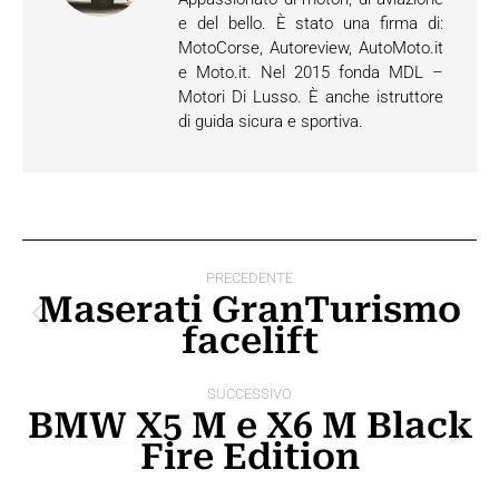
e del bello. È stato una firma di:
MotoCorse, Autoreview, AutoMoto.it
e Moto.it. Nel 2015 fonda MDL –
Motori Di Lusso. È anche istruttore
di guida sicura e sportiva.
Naviga
PRECEDENTE
tra
Maserati GranTurismo
Post
facelift
i
precedente:
post
SUCCESSIVO
BMW X5 M e X6 M Black
Prossimo
Fire Edition
post: