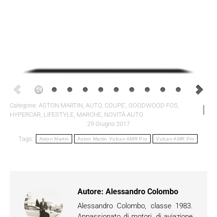
Categorie:
ASTON MARTIN
,
AUTO
,
COUPE'
,
GOODWOOD FOS
,
HYPERCAR
,
LIFESTYLE
,
MARCHE
,
NOVITÀ AUTO
29 Giugno 2017
Tags:
Aston Martin
Aston Martin Vulcan AMR Pro
Vulcan AMR Pro
Autore:
Alessandro Colombo
Alessandro Colombo, classe 1983.
Appassionato di motori, di aviazione