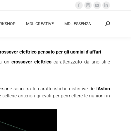
Facebook
Instagram
YouTube
Linkedin
page
page
page
page
opens
opens
opens
opens
ORKSHOP
MDL CREATIVE
MDL ESSENZA
Cerca:
in
in
in
in
new
new
new
new
window
window
window
window
rossover elettrico pensato per gli uomini d’affari
ipa un
crossover elettrico
caratterizzato da uno stile
sone sono tra le caratteristiche distintive dell’
Aston
sellerie anteriori girevoli per permettere le riunioni in