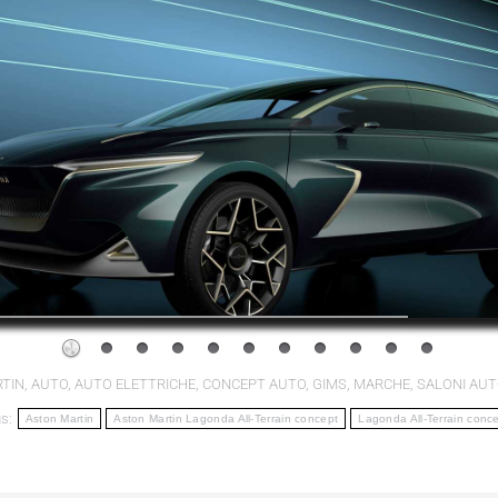
TIN
,
AUTO
,
AUTO ELETTRICHE
,
CONCEPT AUTO
,
GIMS
,
MARCHE
,
SALONI AUT
gs:
Aston Martin
Aston Martin Lagonda All-Terrain concept
Lagonda All-Terrain conc