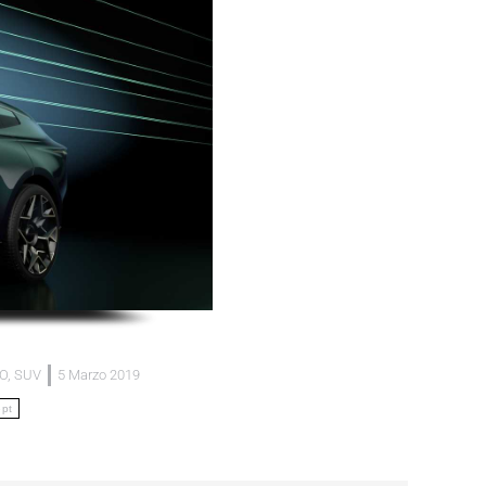
O
,
SUV
5 Marzo 2019
ept