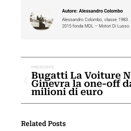
Autore:
Alessandro Colombo
Alessandro Colombo, classe 1983. Ap
2015 fonda MDL – Motori Di Lusso. È 
Naviga
PRECEDENTE
tra
Bugatti La Voiture N
Ginevra la one-off da
i
Post
milioni di euro
precedente:
post
Related Posts