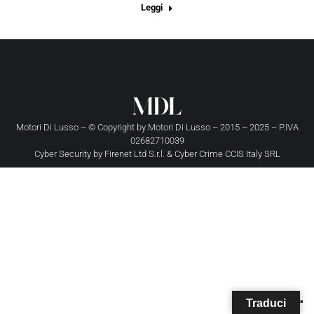
Leggi
Motori Di Lusso – © Copyright by
Motori Di Lusso
– 2015 – 2025 – P.IVA
02682710039
Cyber Security by
Firenet Ltd S.r.l.
&
Cyber Crime CCIS Italy SRL
Traduci