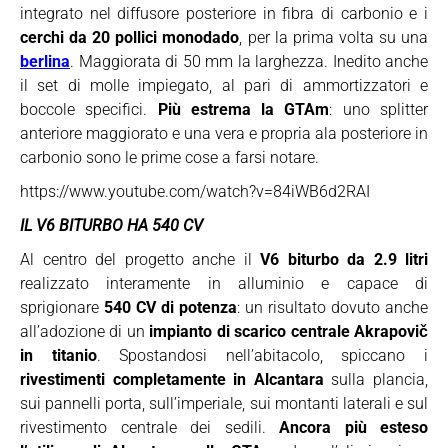
integrato nel diffusore posteriore in fibra di carbonio e i
cerchi da 20 pollici monodado
, per la prima volta su una
berlina
. Maggiorata di 50 mm la larghezza. Inedito anche
il set di molle impiegato, al pari di ammortizzatori e
boccole specifici.
Più estrema la GTAm
: uno splitter
anteriore maggiorato e una vera e propria ala posteriore in
carbonio sono le prime cose a farsi notare.
https://www.youtube.com/watch?v=84iWB6d2RAI
IL V6 BITURBO HA 540 CV
Al centro del progetto anche il
V6 biturbo da 2.9 litri
realizzato interamente in alluminio e capace di
sprigionare
540 CV di potenza
: un risultato dovuto anche
all’adozione di un
impianto di scarico centrale Akrapovič
in titanio
. Spostandosi nell’abitacolo, spiccano i
rivestimenti completamente in Alcantara
sulla plancia,
sui pannelli porta, sull’imperiale, sui montanti laterali e sul
rivestimento centrale dei sedili.
Ancora più esteso