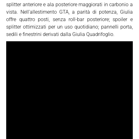
splitter anteriore e ala posteriore maggiorati in carbonio a
vista. Nell’allestimento GTA, a parità di potenza, Giulia
offre quattro posti, senza roll-bar posteriore; spoiler e
splitter ottimizzati per un uso quotidiano; pannelli porta,
sedili e finestrini derivati dalla Giulia Quadrifoglio.