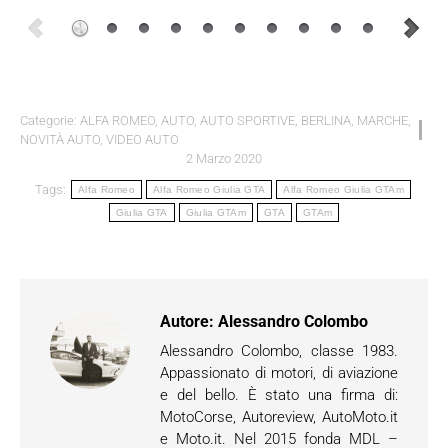
Categorie:
ALFA ROMEO
,
AUTO
,
AUTO SPORTIVE
,
BERLINA
,
MARCHE
,
NOVITÀ AUTO
,
VIDEO AUTO
2 Marzo 2020
Tags:
Alfa Romeo
Alfa Romeo Giulia GTA
Alfa Romeo Giulia GTAm
Giulia GTA
Giulia GTAm
GTA
GTAm
Autore:
Alessandro Colombo
Alessandro Colombo, classe 1983.
Appassionato di motori, di aviazione
e del bello. È stato una firma di:
MotoCorse, Autoreview, AutoMoto.it
e Moto.it. Nel 2015 fonda MDL –