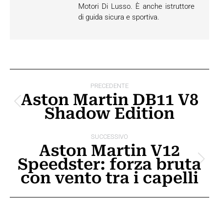
Motori Di Lusso. È anche istruttore
di guida sicura e sportiva.
Naviga
PRECEDENTE
tra
Aston Martin DB11 V8
Post
Shadow Edition
i
precedente:
post
SUCCESSIVO
Aston Martin V12
Speedster: forza bruta
Prossimo
con vento tra i capelli
post: