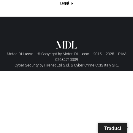
Leggi
Motori Di Lusso – © Copyright by
Motori Di Lusso
– 2015 – 2025 – P.IVA
02682710039
Cyber Security by
Firenet Ltd S.r.l.
&
Cyber Crime CCIS Italy SRL
Traduci