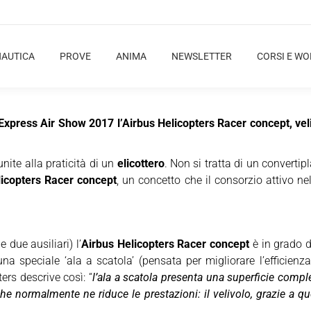
NAUTICA
PROVE
ANIMA
NEWSLETTER
CORSI E W
Express Air Show 2017 l’Airbus Helicopters Racer concept, vel
nite alla praticità di un
elicottero
. Non si tratta di un converti
licopters Racer concept
, un concetto che il consorzio attivo n
 due ausiliari) l’
Airbus Helicopters Racer concept
è in grado 
a speciale ‘ala a scatola’ (pensata per migliorare l’efficienza
ers descrive così: “
l’ala a scatola presenta una superficie comple
e normalmente ne riduce le prestazioni: il velivolo, grazie a qu