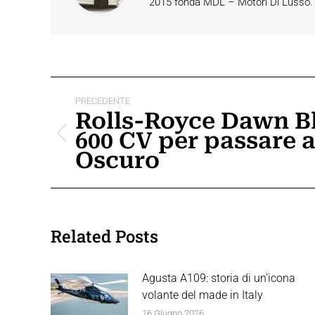
2015 fonda MDL – Motori Di Lusso. È 
Naviga
PRECEDENTE
tra
Rolls-Royce Dawn B
600 CV per passare a
i
Post
Oscuro
precedente:
post
Related Posts
Agusta A109: storia di un’icona
volante del made in Italy
16 Giugno 2026