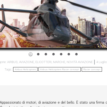
orie:
AIRBUS
,
AVIAZIONE
,
ELICOTTERI
,
MARCHE
,
NOVITÀ AVIAZIONE
4 Lugli
Tags:
Airbus Helicopters
Airbus Helicopters Racer concept
Racer concept
passionato di motori, di aviazione e del bello. È stato una firma d