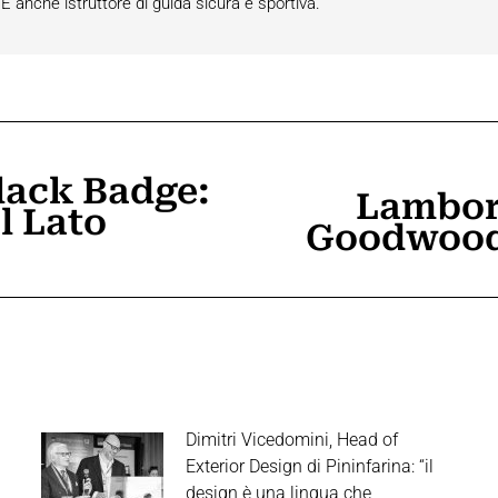
anche istruttore di guida sicura e sportiva.
lack Badge:
Lamborg
l Lato
Prossimo
Goodwood 
post:
Dimitri Vicedomini, Head of
Exterior Design di Pininfarina: “il
design è una lingua che