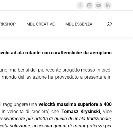
Facebook
Instagram
YouTube
Linkedin
page
page
page
page
opens
opens
opens
opens
ORKSHOP
MDL CREATIVE
MDL ESSENZA
Cerca:
in
in
in
in
new
new
new
new
window
window
window
window
ivolo ad ala rotante con caratteristiche da aeroplano
plano, ma bensì del più recente progetto messo in piedi
el mondo dell’aviazione ha provveduto a presentare in
di raggiungere una
velocità massima superiore a 400
 in velocità di crociera) che,
Tomasz Krysinski
, Vice
ssivamente più ridotta di quella di un’ala tradizionale,
esta soluzione, necessita quindi di minor potenza per