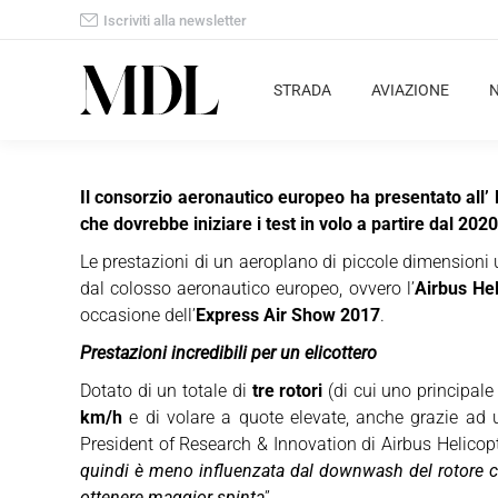
Iscriviti alla newsletter
STRADA
AVIAZIONE
Il consorzio aeronautico europeo ha presentato all’ 
che dovrebbe iniziare i test in volo a partire dal 2020
Le prestazioni di un aeroplano di piccole dimensioni u
dal colosso aeronautico europeo, ovvero l’
Airbus He
occasione dell’
Express Air Show 2017
.
Prestazioni incredibili per un elicottero
Dotato di un totale di
tre rotori
(di cui uno principale e
km/h
e di volare a quote elevate, anche grazie ad un
President of Research & Innovation di Airbus Helicopt
quindi è meno influenzata dal downwash del rotore ch
ottenere maggior spinta
”.