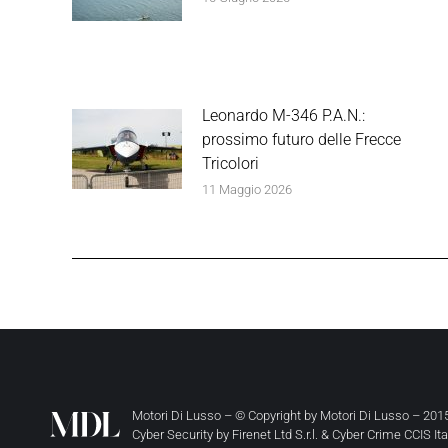
Leonardo M-346 P.A.N.:
prossimo futuro delle Frecce
Tricolori
11 Maggio 2026
Motori Di Lusso – © Copyright by
Motori Di Lusso
– 2015
Cyber Security by
Firenet Ltd S.r.l.
&
Cyber Crime CCIS It