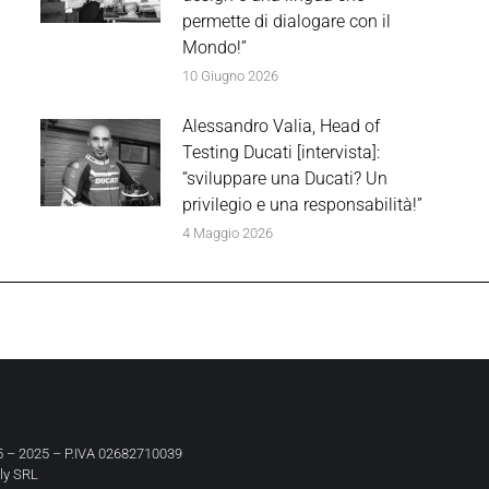
permette di dialogare con il
Mondo!”
10 Giugno 2026
Alessandro Valia, Head of
Testing Ducati [intervista]:
“sviluppare una Ducati? Un
privilegio e una responsabilità!”
4 Maggio 2026
 – 2025 – P.IVA 02682710039
aly SRL