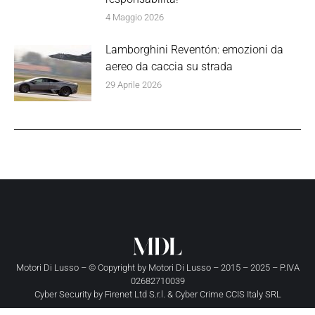
4 Maggio 2026
Lamborghini Reventón: emozioni da
aereo da caccia su strada
29 Aprile 2026
Motori Di Lusso – © Copyright by
Motori Di Lusso
– 2015 – 2025 – P.IVA
02682710039
Cyber Security by
Firenet Ltd S.r.l.
&
Cyber Crime CCIS Italy SRL