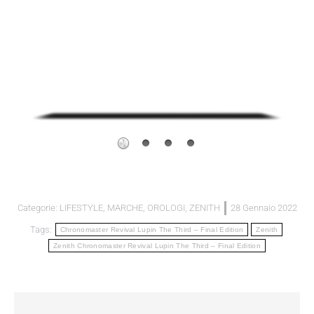
Categorie:
LIFESTYLE
,
MARCHE
,
OROLOGI
,
ZENITH
28 Gennaio 2022
Tags:
Chronomaster Revival Lupin The Third – Final Edition
Zenith
Zenith Chronomaster Revival Lupin The Third – Final Edition