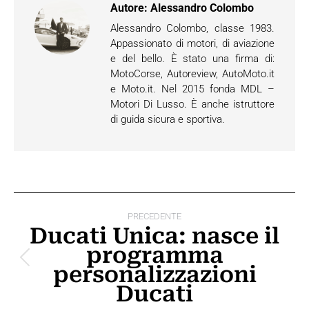
Autore:
Alessandro Colombo
Alessandro Colombo, classe 1983.
Appassionato di motori, di aviazione
e del bello. È stato una firma di:
MotoCorse, Autoreview, AutoMoto.it
e Moto.it. Nel 2015 fonda MDL –
Motori Di Lusso. È anche istruttore
di guida sicura e sportiva.
Naviga
PRECEDENTE
tra
Ducati Unica: nasce il
programma
i
Post
personalizzazioni
post
precedente:
Ducati