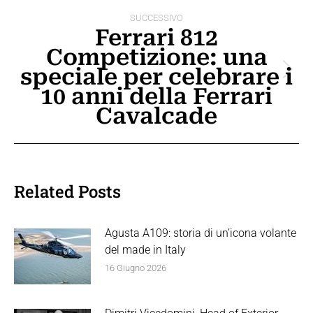
SUCCESSIVO
Ferrari 812
Competizione: una
speciale per celebrare i
Prossimo
10 anni della Ferrari
post:
Cavalcade
Related Posts
Agusta A109: storia di un’icona volante
del made in Italy
16 Giugno 2026