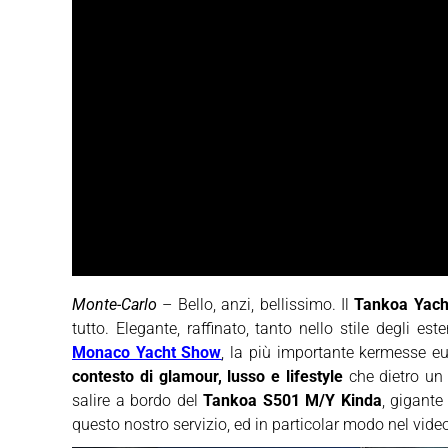
Monte-Carlo
– Bello, anzi, bellissimo. Il
Tankoa Yach
tutto. Elegante, raffinato, tanto nello stile degli es
Monaco Yacht Show
, la più importante kermesse e
contesto di glamour, lusso e lifestyle
che dietro un 
salire a bordo del
Tankoa S501 M/Y Kinda
, gigante
questo nostro servizio, ed in particolar modo nel video