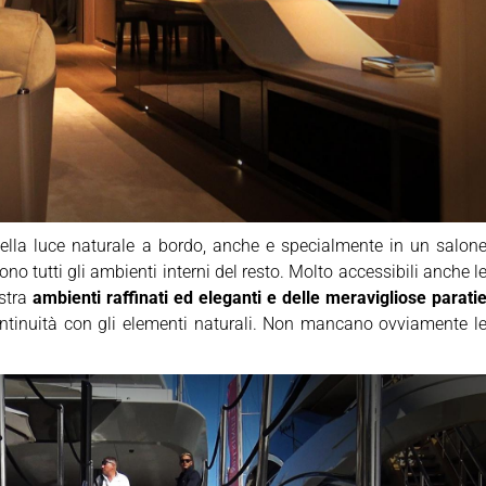
ella luce naturale a bordo, anche e specialmente in un salon
o tutti gli ambienti interni del resto. Molto accessibili anche l
ostra
ambienti raffinati ed eleganti e delle meravigliose parati
ntinuità con gli elementi naturali. Non mancano ovviamente l