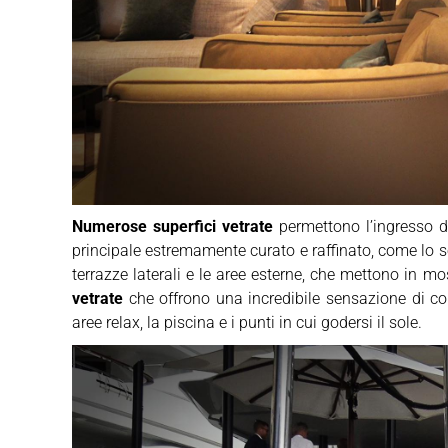
Numerose superfici vetrate
permettono l’ingresso d
principale estremamente curato e raffinato, come lo son
terrazze laterali e le aree esterne, che mettono in m
vetrate
che offrono una incredibile sensazione di co
aree relax, la piscina e i punti in cui godersi il sole.