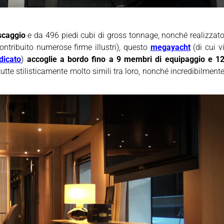
scaggio
e da 496 piedi cubi di gross tonnage, nonché realizzat
ontribuito numerose firme illustri), questo
megayacht
(di cui v
dicato
)
accoglie a bordo fino a 9 membri di equipaggio e 1
tutte stilisticamente molto simili tra loro, nonché incredibilment