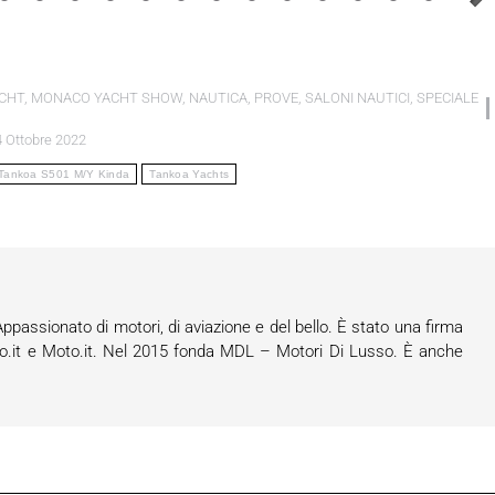
CHT
,
MONACO YACHT SHOW
,
NAUTICA
,
PROVE
,
SALONI NAUTICI
,
SPECIALE
4 Ottobre 2022
Tankoa S501 M/Y Kinda
Tankoa Yachts
assionato di motori, di aviazione e del bello. È stato una firma
o.it e Moto.it. Nel 2015 fonda MDL – Motori Di Lusso. È anche