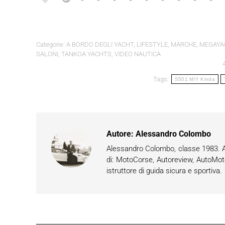
Categorie:
A BORDO DEGLI YACHT
,
LIFESTYLE
,
MARCHE
,
MEGAYA
SALONI
,
TANKOA YACHTS
,
VIDEO NAUTICA
Tags:
S501 M/Y Kinda
Autore:
Alessandro Colombo
Alessandro Colombo, classe 1983. App
di: MotoCorse, Autoreview, AutoMot
istruttore di guida sicura e sportiva.