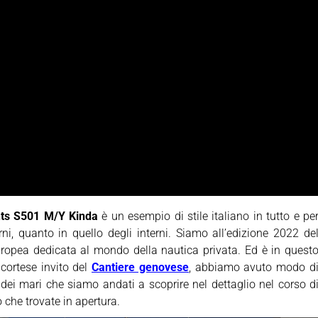
ts S501 M/Y Kinda
è un esempio di stile italiano in tutto e pe
terni, quanto in quello degli interni. Siamo all’edizione 2022 de
uropea dedicata al mondo della nautica privata. Ed è in quest
cortese invito del
Cantiere genovese
, abbiamo avuto modo d
 dei mari che siamo andati a scoprire nel dettaglio nel corso d
 che trovate in apertura.