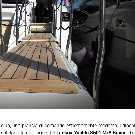
ach club, una plancia di comando estremamente moderna, i gioch
completano la dotazione del
Tankoa Yachts S501 M/Y Kinda
, ch