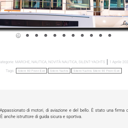
ategorie:
MARCHE
,
NAUTICA
,
NOVITÀ NAUTICA
,
SILENT-YACHTS
1 Aprile 20
Tags:
Silent 60 Front Exit
Silent-Yachts
Silent-Yachts Silent 60 Front Exit
passionato di motori, di aviazione e del bello. È stato una firma d
anche istruttore di guida sicura e sportiva.