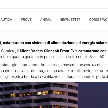
NAUTICA
PROVE
ANIMA
NEWSLETTER
CORSI E W
t
,
catamarano con sistema di alimentazione ad energia solare c
 Cantiere, il
Silent-Yachts Silent 60 Front Exit
,
catamarano con s
spetto a quanto già fatto in precedenza con il modello Silent 60.
infatti già stata varata la scorsa primavera e aveva 4 cabine o
sso diretto all’area di prua, con spazio relax, all’aperto, per 
ne degli ospiti a bordo e la ventilazione naturale quando le porte