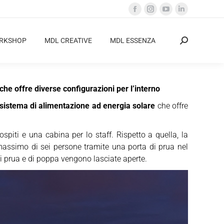
Facebook
Instagram
YouTube
Linkedin
page
page
page
page
opens
opens
opens
opens
ORKSHOP
MDL CREATIVE
MDL ESSENZA
Cerca:
in
in
in
in
new
new
new
new
window
window
window
window
he offre diverse configurazioni per l’interno
istema di alimentazione ad energia solare
che offre
spiti e una cabina per lo staff. Rispetto a quella, la
un massimo di sei persone tramite una porta di prua nel
 di prua e di poppa vengono lasciate aperte.