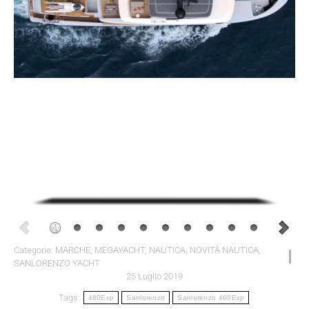
Categorie:
MARCHE
,
MEGAYACHT
,
NAUTICA
,
NOVITÀ NAUTICA
,
SANLORENZO YACHT
25 Luglio 2019
Tags:
460Exp
Sanlorenzo
Sanlorenzo 460Exp