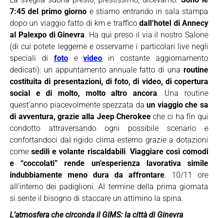
7:45 del primo giorno
e stiamo entrando in sala stampa
dopo un viaggio fatto di km e traffico
dall’hotel di Annecy
al Palexpo di Ginevra
. Ha qui preso il via il nostro Salone
(di cui potete leggerne e osservarne i particolari live negli
speciali di
foto
e
video
in costante aggiornamento
dedicati): un appuntamento annuale fatto di una
routine
costituita di presentazioni, di foto, di video, di copertura
social e di molto, molto altro ancora
. Una routine
quest’anno piacevolmente spezzata da
un viaggio che sa
di avventura, grazie alla Jeep Cherokee
che ci ha fin qui
condotto attraversando ogni possibile scenario e
confortandoci dal rigido clima esterno grazie a dotazioni
come
sedili e volante riscaldabili
.
Viaggiare così comodi
e “coccolati” rende un’esperienza lavorativa simile
indubbiamente meno dura da affrontare
. 10/11 ore
all’interno dei padiglioni. Al termine della prima giornata
si sente il bisogno di staccare un attimino la spina.
L’atmosfera che circonda il GIMS: la città di Ginevra