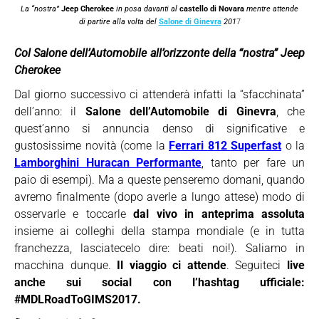
La “nostra”
Jeep Cherokee
in posa davanti al
castello di Novara
mentre attende
di partire alla volta del
Salone di Ginevra
201
7
Col Salone dell’Automobile all’orizzonte della “nostra” Jeep
Cherokee
Dal giorno successivo ci attenderà infatti la “sfacchinata”
dell’anno: il
Salone dell’Automobile di Ginevra
, che
quest’anno si annuncia denso di significative e
gustosissime novità (come la
Ferrari 812 Superfast
o la
Lamborghini Huracan Performante
, tanto per fare un
paio di esempi). Ma a queste penseremo domani, quando
avremo finalmente (dopo averle a lungo attese) modo di
osservarle e toccarle
dal vivo in anteprima assoluta
insieme ai colleghi della stampa mondiale (e in tutta
franchezza, lasciatecelo dire: beati noi!). Saliamo in
macchina dunque.
Il viaggio ci attende
. Seguiteci
live
anche sui social con l’hashtag ufficiale:
#MDLRoadToGIMS2017.