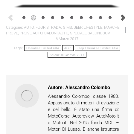
Categorie:
AUTO
,
FUORISTRADA
,
GIMS
,
JEEP
,
LIFESTYLE
,
MARCHE
,
PROVE
,
PROVE AUTO
,
SALONI AUTO
,
SPECIALE SALONI
,
SUV
6 Marzo 2017
Tags:
Cherokee Limited 4X4
Jeep
Jeep Cherokee Limited 4X4
Salone di Ginevra 2017
Autore:
Alessandro Colombo
Alessandro Colombo, classe 1983.
Appassionato di motori, di aviazione
e del bello. È stato una firma di:
MotoCorse, Autoreview, AutoMoto.it
e Moto.it. Nel 2015 fonda MDL –
Motori Di Lusso. È anche istruttore