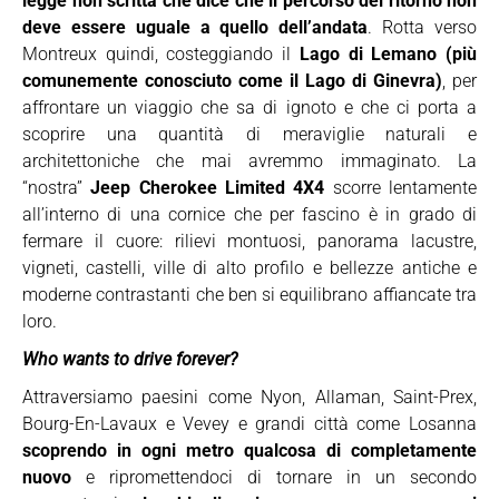
legge non scritta che dice che il percorso del ritorno non
deve essere uguale a quello dell’andata
. Rotta verso
Montreux quindi, costeggiando il
Lago di Lemano (più
comunemente conosciuto come il Lago di Ginevra)
, per
affrontare un viaggio che sa di ignoto e che ci porta a
scoprire una quantità di meraviglie naturali e
architettoniche che mai avremmo immaginato. La
“nostra”
Jeep Cherokee Limited 4X4
scorre lentamente
all’interno di una cornice che per fascino è in grado di
fermare il cuore: rilievi montuosi, panorama lacustre,
vigneti, castelli, ville di alto profilo e bellezze antiche e
moderne contrastanti che ben si equilibrano affiancate tra
loro.
Who wants to drive forever?
Attraversiamo paesini come Nyon, Allaman, Saint-Prex,
Bourg-En-Lavaux e Vevey e grandi città come Losanna
scoprendo in ogni metro qualcosa di completamente
nuovo
e ripromettendoci di tornare in un secondo