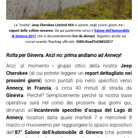
La “nostra”
Jeep Cherokee Limited 4X4
in azione, negli scorsi giorni, tra i
vigneti delle colline novaresi
. Da qui punteremo verso il
Salone dell’Automobile
di Ginevra 2017
, che vi documenteremo
live da domani
. Seguiteci anche sui
social usando l’hashtag ufficiale:
#MDLRoadToGIMS2017
Rotta per Ginevra. Anzi no: prima andiamo ad Annecy!
Anzi: al momento i gruppi ottici della nostra
Jeep
Cherokee
(di cui potrete leggere un
report dettagliato nei
prossimi giorni
) sono puntati più nello specifico verso
Annecy, in Francia
, a circa 40 minuti di strada da
Ginevra
. Perché? Semplicemente perché la nostra base
operativa sarà nel corso dei prossimi due giorni qui,
dinnanzi all’
incantevole specchio d’acqua del Lago di
Annecy
, location dalla quale martedì 7 e mercoledì 8
marzo ci muoveremo per raggiungere lo spazio espositivo
dell’
87° Salone dell’Automobile di Ginevra
(che potrete