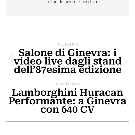
di guida sicura e sportiva.
Naviga
PRECEDENTE
tra
Salone di Ginevra: i
video live dagli stand
i
Post
dell’87esima edizione
precedente:
post
SUCCESSIVO
Lamborghini Huracan
Performante: a Ginevra
Prossimo
con 640 CV
post: