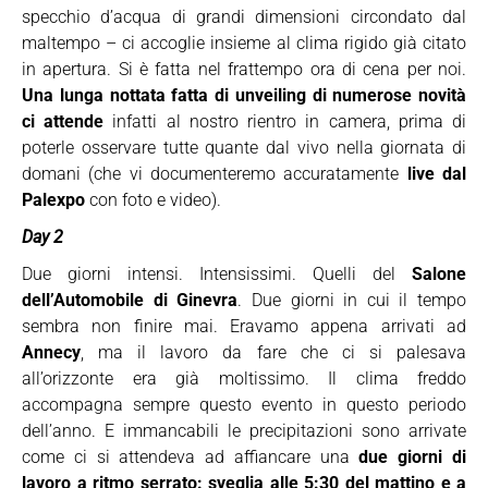
specchio d’acqua di grandi dimensioni circondato dal
maltempo – ci accoglie insieme al clima rigido già citato
in apertura. Si è fatta nel frattempo ora di cena per noi.
Una lunga nottata fatta di unveiling di numerose novità
ci attende
infatti al nostro rientro in camera, prima di
poterle osservare tutte quante dal vivo nella giornata di
domani (che vi documenteremo accuratamente
live dal
Palexpo
con foto e video).
Day 2
Due giorni intensi. Intensissimi. Quelli del
Salone
dell’Automobile di Ginevra
. Due giorni in cui il tempo
sembra non finire mai. Eravamo appena arrivati ad
Annecy
, ma il lavoro da fare che ci si palesava
all’orizzonte era già moltissimo. Il clima freddo
accompagna sempre questo evento in questo periodo
dell’anno. E immancabili le precipitazioni sono arrivate
come ci si attendeva ad affiancare una
due giorni di
lavoro a ritmo serrato: sveglia alle 5:30 del mattino e a