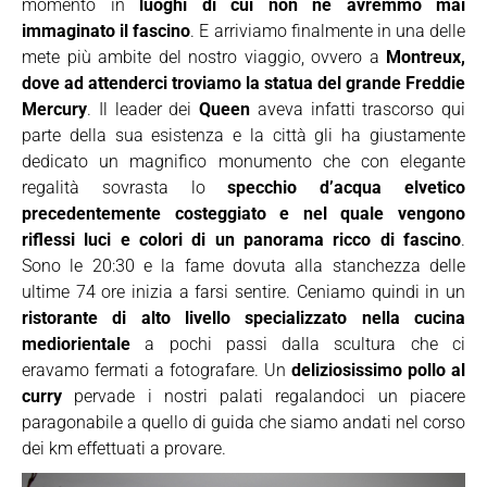
momento in
luoghi di cui non ne avremmo mai
immaginato il fascino
. E arriviamo finalmente in una delle
mete più ambite del nostro viaggio, ovvero a
Montreux,
dove ad attenderci troviamo la statua del grande Freddie
Mercury
. Il leader dei
Queen
aveva infatti trascorso qui
parte della sua esistenza e la città gli ha giustamente
dedicato un magnifico monumento che con elegante
regalità sovrasta lo
specchio d’acqua elvetico
precedentemente costeggiato e nel quale vengono
riflessi luci e colori di un panorama ricco di fascino
.
Sono le 20:30 e la fame dovuta alla stanchezza delle
ultime 74 ore inizia a farsi sentire. Ceniamo quindi in un
ristorante di alto livello specializzato nella cucina
mediorientale
a pochi passi dalla scultura che ci
eravamo fermati a fotografare. Un
deliziosissimo pollo al
curry
pervade i nostri palati regalandoci un piacere
paragonabile a quello di guida che siamo andati nel corso
dei km effettuati a provare.