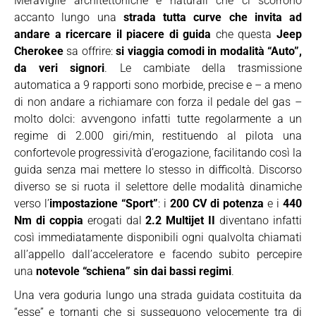
Meraviglie architettoniche e naturali che ci scorrono
accanto lungo una
strada tutta curve che invita ad
andare a ricercare il piacere di guida
che questa
Jeep
Cherokee
sa offrire:
si viaggia comodi in modalità “Auto”,
da veri signori
. Le cambiate della trasmissione
automatica a 9 rapporti sono morbide, precise e – a meno
di non andare a richiamare con forza il pedale del gas –
molto dolci: avvengono infatti tutte regolarmente a un
regime di 2.000 giri/min, restituendo al pilota una
confortevole progressività d’erogazione, facilitando così la
guida senza mai mettere lo stesso in difficoltà. Discorso
diverso se si ruota il selettore delle modalità dinamiche
verso l’
impostazione “Sport”
: i
200 CV di potenza
e i
440
Nm di coppia
erogati dal
2.2 Multijet II
diventano infatti
così immediatamente disponibili ogni qualvolta chiamati
all’appello dall’acceleratore e facendo subito percepire
una
notevole “schiena” sin dai bassi regimi
.
Una vera goduria lungo una strada guidata costituita da
“esse” e tornanti che si susseguono velocemente tra di