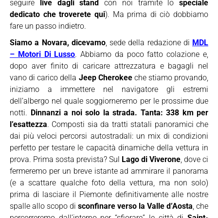
seguire
live dagli stand
con noi tramite lo
speciale
dedicato che troverete qui
). Ma prima di ciò dobbiamo
fare un passo indietro.
Siamo a Novara, dicevamo
, sede della redazione di
MDL
– Motori Di Lusso
. Abbiamo da poco fatto colazione e,
dopo aver finito di caricare attrezzatura e bagagli nel
vano di carico della
Jeep Cherokee
che stiamo provando,
iniziamo a immettere nel navigatore gli estremi
dell’albergo nel quale soggiorneremo per le prossime due
notti.
Dinnanzi a noi solo la strada. Tanta: 338 km per
l’esattezza
. Composti sia da tratti statali panoramici che
dai più veloci percorsi autostradali: un mix di condizioni
perfetto per testare le capacità dinamiche della vettura in
prova. Prima sosta prevista? Sul
Lago di Viverone
, dove ci
fermeremo per un breve istante ad ammirare il panorama
(e a scattare qualche foto della vettura, ma non solo)
prima di lasciare il Piemonte definitivamente alle nostre
spalle allo scopo di
sconfinare verso la Valle d’Aosta
, che
percorreremo dall’interno per “sfiorare” le città di
Saint-