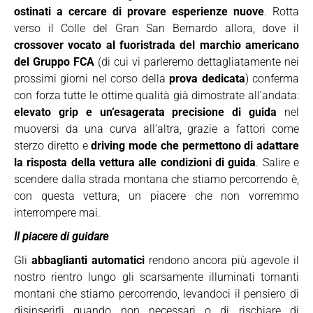
ostinati a cercare di provare esperienze nuove
. Rotta
verso il Colle del Gran San Bernardo allora, dove il
crossover vocato al fuoristrada del marchio americano
del Gruppo FCA
(di cui vi parleremo dettagliatamente nei
prossimi giorni nel corso della
prova dedicata
) conferma
con forza tutte le ottime qualità già dimostrate all’andata:
elevato grip e un’esagerata precisione di guida
nel
muoversi da una curva all’altra, grazie a fattori come
sterzo diretto e
driving mode che permettono di adattare
la risposta della vettura alle condizioni di guida
. Salire e
scendere dalla strada montana che stiamo percorrendo è,
con questa vettura, un piacere che non vorremmo
interrompere mai.
Il piacere di guidare
Gli
abbaglianti automatici
rendono ancora più agevole il
nostro rientro lungo gli scarsamente illuminati tornanti
montani che stiamo percorrendo, levandoci il pensiero di
disinserirli quando non necessari o di rischiare di