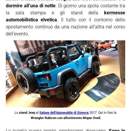
dormire all’una di notte
. Di giorno una spola costante tra
la sala stampa e gli stand della
kermesse
automobilistica elvetica
. Il tutto con il contorno dello
spostamento continuo da una nazione all’altra nel corso
dell’evento.
Lo
stand Jeep
al
Salone dell’Automobile di Ginevra
2017. Qui in foto la
Wrangler Rubicon con allestimento Mopar OneE
La sveglia suona presto, prestissimo, dicevamo.
Sono le