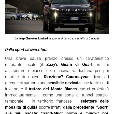
La
Jeep Cherokee Limited
in azione di fianco al castello di Cavaglià
Dallo sport all’avventura
Una breve pausa pranzo presso un caratteristico
ristorante locale (il
Zazy’s Gnam di Quart
) in cui
assaporare i piaceri della cucina valdostana per poi
ripartire di nuovo.
Direzione? Courmayeur
, dove ad
attenderci saranno una
sensibile nevicata
, che tanto sa di
inverno, e il
traforo del Monte Bianco
che ci proietterà
immediatamente – come una sorta di tunnel spazio-
temporale – in territorio francese. Il
selettore delle
modalità di guida
scorre infatti
dalla precedente “Sport”
alle ‘più pacate’ “Sand/Mud” prima e “Snow” poi
.