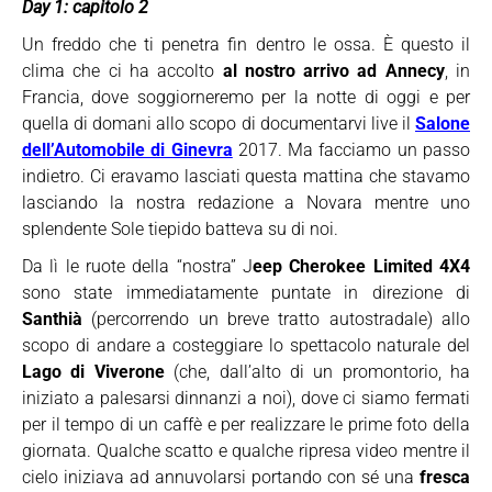
Day 1: capitolo 2
Un freddo che ti penetra fin dentro le ossa. È questo il
clima che ci ha accolto
al nostro arrivo ad Annecy
, in
Francia, dove soggiorneremo per la notte di oggi e per
quella di domani allo scopo di documentarvi live il
Salone
dell’Automobile di Ginevra
2017. Ma facciamo un passo
indietro. Ci eravamo lasciati questa mattina che stavamo
lasciando la nostra redazione a Novara mentre uno
splendente Sole tiepido batteva su di noi.
Da lì le ruote della “nostra” J
eep Cherokee Limited 4X4
sono state immediatamente puntate in direzione di
Santhià
(percorrendo un breve tratto autostradale) allo
scopo di andare a costeggiare lo spettacolo naturale del
Lago di Viverone
(che, dall’alto di un promontorio, ha
iniziato a palesarsi dinnanzi a noi), dove ci siamo fermati
per il tempo di un caffè e per realizzare le prime foto della
giornata. Qualche scatto e qualche ripresa video mentre il
cielo iniziava ad annuvolarsi portando con sé una
fresca