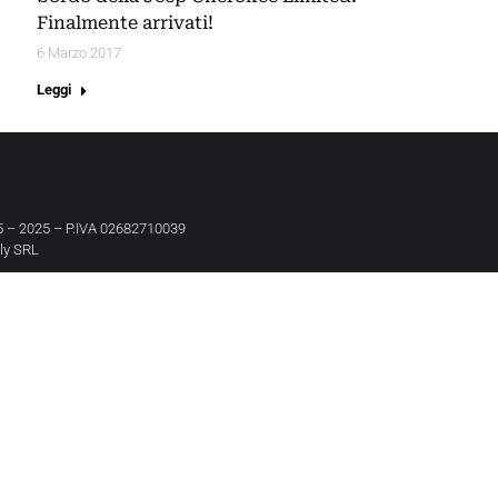
Finalmente arrivati!
6 Marzo 2017
Leggi
 – 2025 – P.IVA 02682710039
aly SRL