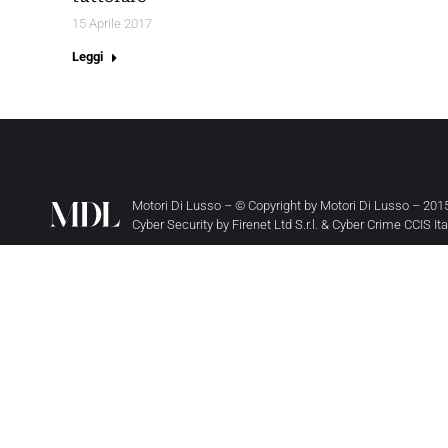
15 Aprile 2017
Leggi
Motori Di Lusso – © Copyright by
Motori Di Lusso
– 2015
Cyber Security by
Firenet Ltd S.r.l.
&
Cyber Crime CCIS It