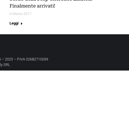
Finalmente arrivati!
6 Marzo 2017
Leggi
 – 2025 – P.IVA 02682710039
aly SRL