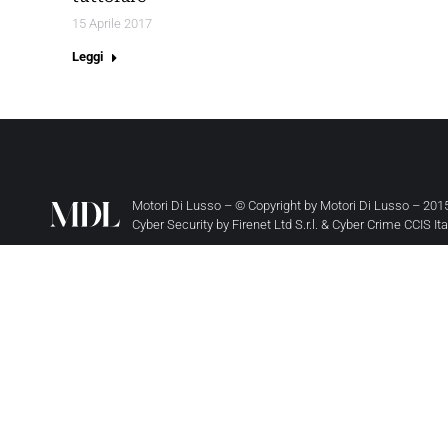
15 Aprile 2017
Leggi
Motori Di Lusso – © Copyright by
Motori Di Lusso
– 2015
Cyber Security by
Firenet Ltd S.r.l.
&
Cyber Crime CCIS It