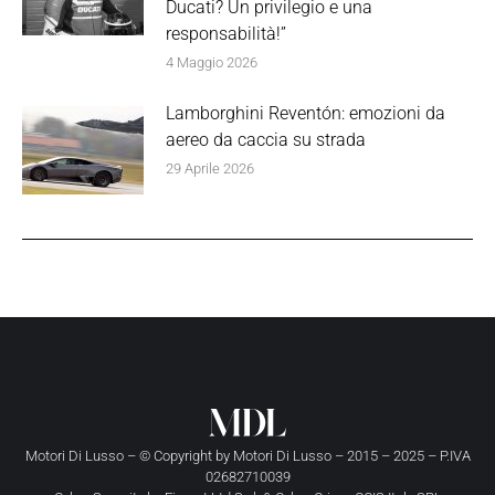
Ducati? Un privilegio e una
responsabilità!”
4 Maggio 2026
Lamborghini Reventón: emozioni da
aereo da caccia su strada
29 Aprile 2026
Motori Di Lusso – © Copyright by
Motori Di Lusso
– 2015 – 2025 – P.IVA
02682710039