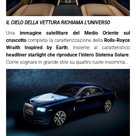
IL CIELO DELLA VETTURA RICHIAMA L’UNIVERSO
Una
immagine satellitare del Medio Oriente sul
cruscotto
completa la caratterizzazione della
Rolls-Royce
Wraith Inspired by Earth
, insieme al caratteristico
headliner starlight che riproduce l’intero Sistema Solare
.
Come sognare in grande stile su quattro ruote insomma…