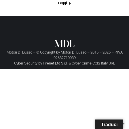
Leggi
Motori Di Lusso – © Copyright by
Motori Di Lusso
– 2015 – 2025 – P.IVA
02682710039
Cyber Security by
Firenet Ltd S.r.l.
&
Cyber Crime CCIS Italy SRL
Traduci