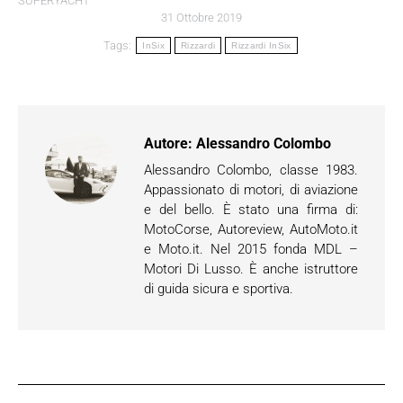
SUPERYACHT
31 Ottobre 2019
Tags:
InSix
Rizzardi
Rizzardi InSix
Autore:
Alessandro Colombo
Alessandro Colombo, classe 1983.
Appassionato di motori, di aviazione
e del bello. È stato una firma di:
MotoCorse, Autoreview, AutoMoto.it
e Moto.it. Nel 2015 fonda MDL –
Motori Di Lusso. È anche istruttore
di guida sicura e sportiva.
Naviga