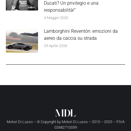
Ducati? Un privilegio e una
responsabilità!”
4 Maggio 2026
Lamborghini Reventón: emozioni da
aereo da caccia su strada
29 Aprile 2026
Motori Di Lusso – © Copyright by
Motori Di Lusso
– 2015 – 2025 – P.IVA
02682710039