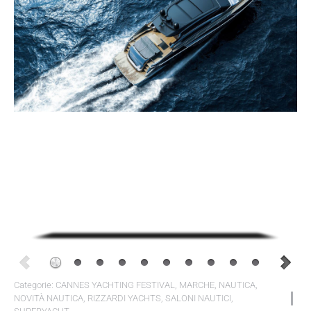
Categorie:
CANNES YACHTING FESTIVAL
,
MARCHE
,
NAUTICA
,
NOVITÀ NAUTICA
,
RIZZARDI YACHTS
,
SALONI NAUTICI
,