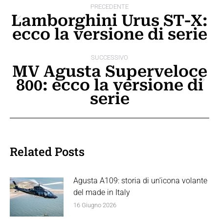
PRECEDENTE
tra
Lamborghini Urus ST-X:
Post
ecco la versione di serie
i
precedente:
post
SUCCESSIVO
MV Agusta Superveloce
800: ecco la versione di
Prossimo
serie
post:
Related Posts
Agusta A109: storia di un’icona volante
del made in Italy
16 Giugno 2026