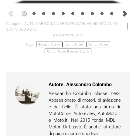
Categorie:
AUTO
,
CABRIO
,
LAND ROVER
,
MARCHE
,
NOVITÀ AUTO
,
SUV
,
VIDEO AUTO
9 Novembre 2015
Tags:
Evoque Cabrio
Land Rover
Range Rover
Range Rover Evoque Cabrio
Autore:
Alessandro Colombo
Alessandro Colombo, classe 1983.
Appassionato di motori, di aviazione
e del bello. È stato una firma di:
MotoCorse, Autoreview, AutoMoto.it
e Moto.it. Nel 2015 fonda MDL –
Motori Di Lusso. È anche istruttore
di guida sicura e sportiva.