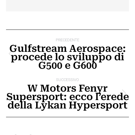
Naviga
PRECEDENTE
tra
Gulfstream Aerospace:
procede lo sviluppo di
i
Post
G500 e G600
precedente:
post
SUCCESSIVO
W Motors Fenyr
Supersport: ecco l’erede
Prossimo
della Lykan Hypersport
post: