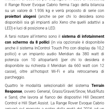
il Range Rover Evoque Cabrio ferma l’ago della bilancia
su un valore di 1.936 kg e verrà proposto di serie con
proiettori alogeni
(anche se per chi lo desidera sono
disponibili sia gli impianti allo Xeno che quelli adattivi a
LED) e luci di posizione a LED.
A farsi notare all’interno sono il
sistema di infotainment
con schermo da 8 pollici
(in via opzionale è disponibile
anche il sistema InControl Touch Pro con display da 10,2
pollici) e un impianto audio Meridian da 380 watt di
potenza con 10 altoparlanti (per chi lo desidera è
disponibile su richiesta il Meridian da 660 watt con 12
casse), oltre all’hotspot Wi-Fi e alla retrocamera di
parcheggio.
Quattro le modalità selezionabili del sistema
Terrain
Response
, ovvero General, Grass/Gravel/Snow, Mud/Ruts
e Sand, che lavora al fianco dei dispositivi Hill Descent
Control e Hill Start Assist. La Range Rover Evoque Cabrio
arriverà sul mercato a patire dalla metà del 2016 ad un