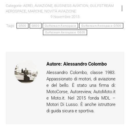
Categorie:
AEREI
,
AVIAZIONE
,
BUSINESS AVIATION
,
GULFSTREAM
AEROSPACE
,
MARCHE
,
NOVITÀ AVIAZIONE
9 Novembre 2015
Tags:
G500
G600
Gulfstream Aerospace
Gulfstream Aerospace G500
Gulfstream Aerospace G600
Autore:
Alessandro Colombo
Alessandro Colombo, classe 1983.
Appassionato di motori, di aviazione
e del bello. È stato una firma di:
MotoCorse, Autoreview, AutoMoto.it
e Moto.it. Nel 2015 fonda MDL –
Motori Di Lusso. È anche istruttore
di guida sicura e sportiva.