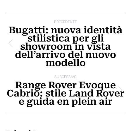
Naviga
PRECEDENTE
tra
Bugatti: nuova identità
stilistica per gli
i
showroom in vista
Post
post
dell’arrivo del nuovo
precedente:
modello
SUCCESSIVO
Range Rover Evoque
Cabrio: stile Land Rover
Prossimo
e guida en plein air
post: