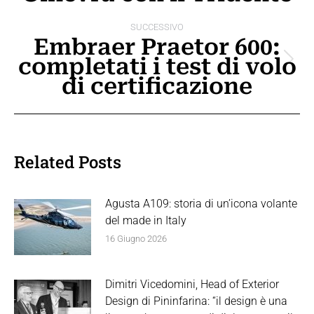
SUCCESSIVO
Embraer Praetor 600:
completati i test di volo
Prossimo
di certificazione
post:
Related Posts
Agusta A109: storia di un’icona volante
del made in Italy
16 Giugno 2026
Dimitri Vicedomini, Head of Exterior
Design di Pininfarina: “il design è una