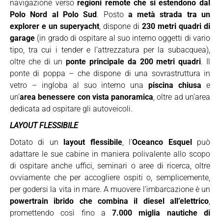
navigazione verso
regioni remote che si estendono dal
Polo Nord al Polo Sud
. Posto
a metà strada tra un
explorer e un superyacht
, dispone di
230 metri quadri di
garage
(in grado di ospitare al suo interno oggetti di vario
tipo, tra cui i tender e l’attrezzatura per la subacquea),
oltre che di un
ponte principale da 200 metri quadri
. Il
ponte di poppa – che dispone di una sovrastruttura in
vetro – ingloba al suo interno una
piscina chiusa
e
un’
area benessere con vista panoramica
, oltre ad un’area
dedicata ad ospitare gli autoveicoli.
LAYOUT FLESSIBILE
Dotato di un
layout flessibile
, l’
Oceanco Esquel
può
adattare le sue cabine in maniera polivalente allo scopo
di ospitare anche uffici, seminari o aree di ricerca, oltre
ovviamente che per accogliere ospiti o, semplicemente,
per godersi la vita in mare. A muovere l’imbarcazione è un
powertrain ibrido che combina il diesel all’elettrico
,
promettendo così fino a
7.000 miglia nautiche di