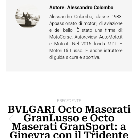
Autore:
Alessandro Colombo
Alessandro Colombo, classe 1983.
Appassionato di motori, di aviazione
e del bello. È stato una firma di:
MotoCorse, Autoreview, AutoMoto.it
e Moto.it. Nel 2015 fonda MDL –
Motori Di Lusso. È anche istruttore
di guida sicura e sportiva.
Naviga
PRECEDENTE
tra
BVLGARI Octo Maserati
GranLusso e Octo
i
Post
Maserati GranSport: a
post
precedente:
Ginevra con il Tridente