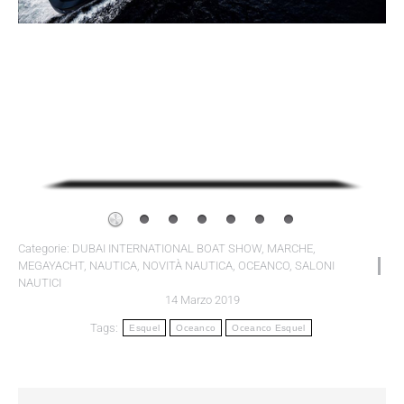
Categorie:
DUBAI INTERNATIONAL BOAT SHOW
,
MARCHE
,
MEGAYACHT
,
NAUTICA
,
NOVITÀ NAUTICA
,
OCEANCO
,
SALONI
NAUTICI
14 Marzo 2019
Tags:
Esquel
Oceanco
Oceanco Esquel