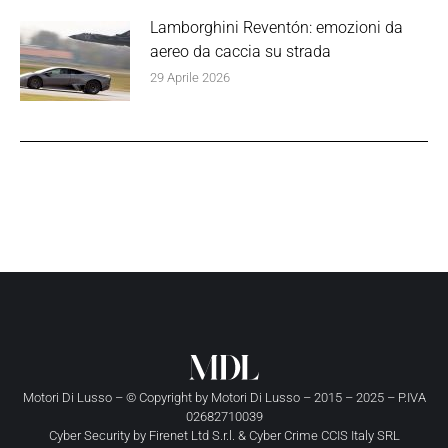
Lamborghini Reventón: emozioni da
aereo da caccia su strada
29 Aprile 2026
Motori Di Lusso – © Copyright by
Motori Di Lusso
– 2015 – 2025 – P.IVA
02682710039
Cyber Security by
Firenet Ltd S.r.l.
&
Cyber Crime CCIS Italy SRL