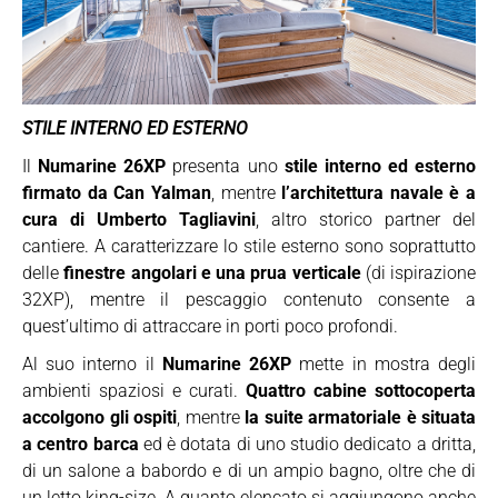
STILE INTERNO ED ESTERNO
Il
Numarine 26XP
presenta uno
stile interno ed esterno
firmato da Can Yalman
, mentre
l’architettura navale è a
cura di Umberto Tagliavini
, altro storico partner del
cantiere. A caratterizzare lo stile esterno sono soprattutto
delle
finestre angolari e una prua verticale
(di ispirazione
32XP), mentre il pescaggio contenuto consente a
quest’ultimo di attraccare in porti poco profondi.
Al suo interno il
Numarine 26XP
mette in mostra degli
ambienti spaziosi e curati.
Quattro cabine sottocoperta
accolgono gli ospiti
, mentre
la suite armatoriale è situata
a centro barca
ed è dotata di uno studio dedicato a dritta,
di un salone a babordo e di un ampio bagno, oltre che di
un letto king-size. A quanto elencato si aggiungono anche