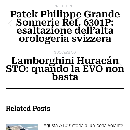
Naviga
PRECEDENTE
tra
Patek Philippe Grande
Sonnerie Ref. 6301P:
i
Post
esaltazione dell’alta
post
precedente:
orologeria svizzera
SUCCESSIVO
Lamborghini Huracán
STO: quando la EVO non
Prossimo
basta
post:
Related Posts
Agusta A109: storia di un’icona volante