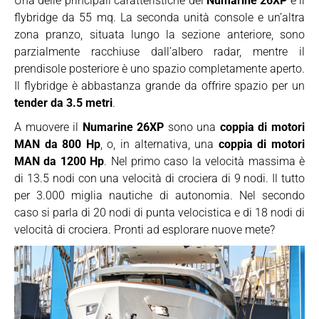
Una delle principali caratteristiche del
Numarine 26XP
è il
flybridge da 55 mq. La seconda unità console e un’altra
zona pranzo, situata lungo la sezione anteriore, sono
parzialmente racchiuse dall’albero radar, mentre il
prendisole posteriore è uno spazio completamente aperto.
Il flybridge è abbastanza grande da offrire spazio per un
tender da 3.5 metri
.
A muovere il
Numarine 26XP
sono una
coppia di motori
MAN da 800 Hp
, o, in alternativa, una
coppia di motori
MAN da 1200 Hp
. Nel primo caso la velocità massima è
di 13.5 nodi con una velocità di crociera di 9 nodi. Il tutto
per 3.000 miglia nautiche di autonomia. Nel secondo
caso si parla di 20 nodi di punta velocistica e di 18 nodi di
velocità di crociera. Pronti ad esplorare nuove mete?