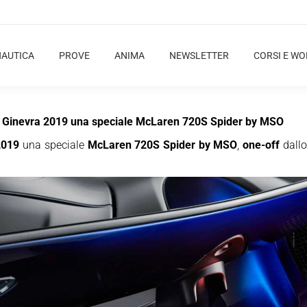
NAUTICA
PROVE
ANIMA
NEWSLETTER
CORSI E W
 di Ginevra 2019 una speciale McLaren 720S Spider by MSO
2019
una speciale
McLaren 720S Spider by MSO
,
one-off
dallo