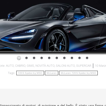
orie:
AUTO
,
CABRIO
,
GIMS
,
NOVITÀ AUTO
,
SALONI AUTO
,
SUPERCAR
10 Marz
Tags:
720S Spider by MSO
McLaren
McLaren 720S Spider by MSO
passionato di motori, di aviazione e del bello. È stato una firma d