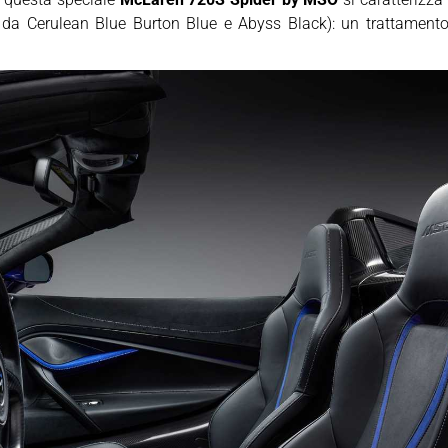
 Cerulean Blue Burton Blue e Abyss Black): un trattamento, 