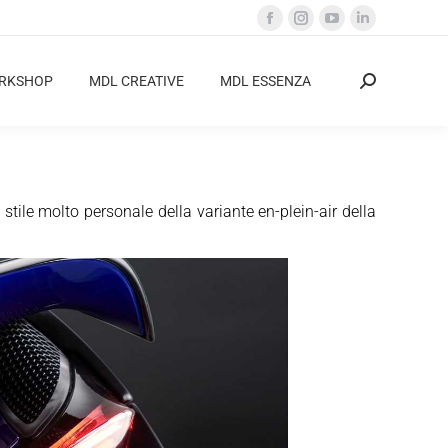
Facebook
Instagram
YouTube
Linkedin
page
page
page
page
opens
opens
opens
opens
ORKSHOP
MDL CREATIVE
MDL ESSENZA
Cerca:
in
in
in
in
new
new
new
new
window
window
window
window
 stile molto personale della variante en-plein-air della