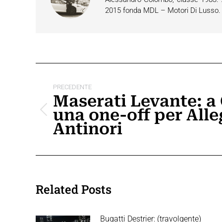
2015 fonda MDL – Motori Di Lusso. È 
Naviga
tra
PRECEDENTE
Maserati Levante: a
i
una one-off per Alle
Post
post
Antinori
precedente:
Related Posts
Bugatti Destrier: (travolgente)