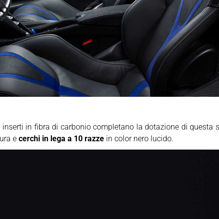
 e inserti in fibra di carbonio completano la dotazione di questa
tura e
cerchi in lega a 10 razze
in color nero lucido.