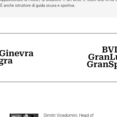
anche istruttore di guida sicura e sportiva.
BVL
 Ginevra
GranLu
gra
Prossimo
GranSp
post:
Dimitri Vicedomini, Head of