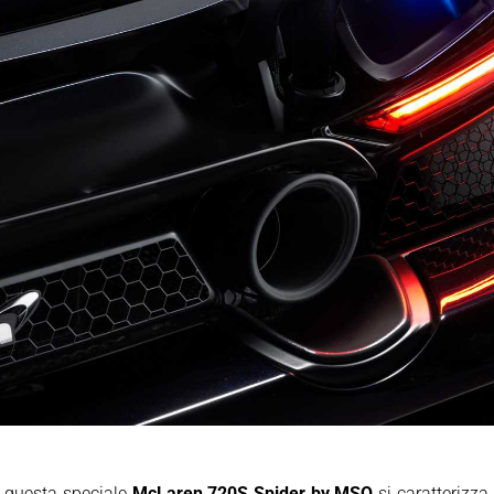
, questa speciale
McLaren 720S Spider by MSO
si caratterizza