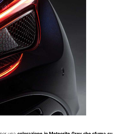
 per una
colorazione in Meteorite Grey che sfuma su