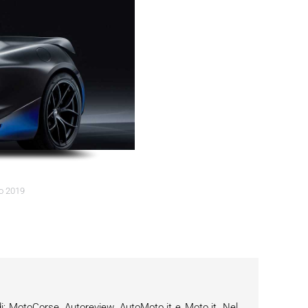
o 2019
i: MotoCorse, Autoreview, AutoMoto.it e Moto.it. Nel