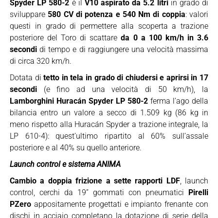
Spyder LP 580-2
è il
V10 aspirato da 5.2 litri
in grado di
sviluppare
580 CV di potenza e 540 Nm di coppia
: valori
questi in grado di permettere alla scoperta a trazione
posteriore del Toro di scattare
da 0 a 100 km/h in 3.6
secondi
di tempo e di raggiungere una velocità massima
di circa 320 km/h.
Dotata di
tetto in tela in grado di chiudersi e aprirsi in 17
secondi
(e fino ad una velocità di 50 km/h), la
Lamborghini Huracán Spyder LP 580-2
ferma l’ago della
bilancia entro un valore a secco di 1.509 kg (86 kg in
meno rispetto alla Huracán Spyder a trazione integrale, la
LP 610-4): quest’ultimo ripartito al 60% sull’assale
posteriore e al 40% su quello anteriore.
Launch control e sistema ANIMA
Cambio a doppia frizione a sette rapporti LDF
, launch
control, cerchi da 19” gommati con pneumatici
Pirelli
PZero
appositamente progettati e impianto frenante con
dischi in acciaio completano la dotazione di serie della