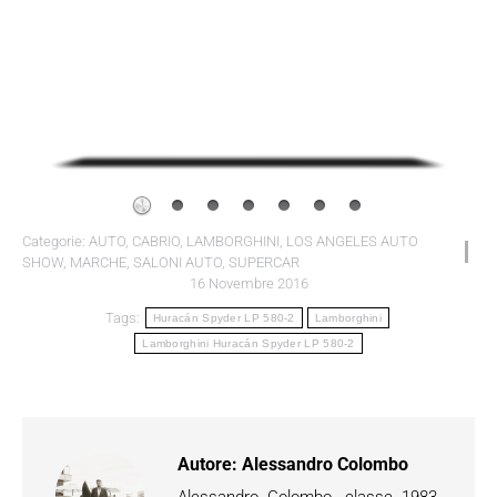
Categorie:
AUTO
,
CABRIO
,
LAMBORGHINI
,
LOS ANGELES AUTO
SHOW
,
MARCHE
,
SALONI AUTO
,
SUPERCAR
16 Novembre 2016
Tags:
Huracán Spyder LP 580-2
Lamborghini
Lamborghini Huracán Spyder LP 580-2
Autore:
Alessandro Colombo