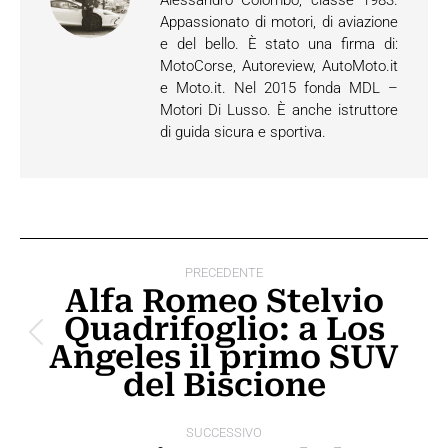
Alessandro Colombo, classe 1983.
Appassionato di motori, di aviazione
e del bello. È stato una firma di:
MotoCorse, Autoreview, AutoMoto.it
e Moto.it. Nel 2015 fonda MDL –
Motori Di Lusso. È anche istruttore
di guida sicura e sportiva.
Naviga
PRECEDENTE
tra
Alfa Romeo Stelvio
Quadrifoglio: a Los
i
Post
Angeles il primo SUV
post
precedente:
del Biscione
SUCCESSIVO