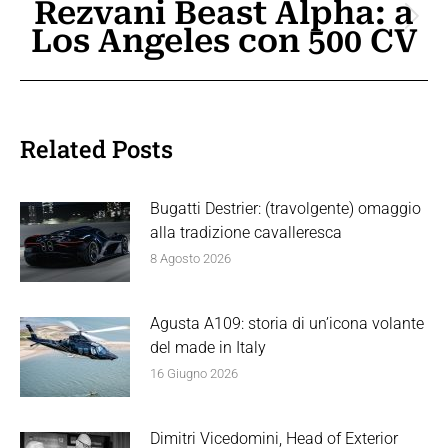
Rezvani Beast Alpha: a
Prossimo
Los Angeles con 500 CV
post:
Related Posts
Bugatti Destrier: (travolgente) omaggio
alla tradizione cavalleresca
8 Agosto 2026
Agusta A109: storia di un’icona volante
del made in Italy
16 Giugno 2026
Dimitri Vicedomini, Head of Exterior