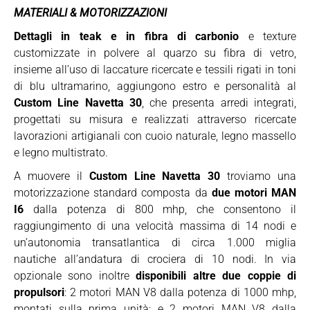
MATERIALI & MOTORIZZAZIONI
Dettagli in teak e in fibra di carbonio
e texture
customizzate in polvere al quarzo su fibra di vetro,
insieme all’uso di laccature ricercate e tessili rigati in toni
di blu ultramarino, aggiungono estro e personalità al
Custom Line Navetta 30
, che presenta arredi integrati,
progettati su misura e realizzati attraverso ricercate
lavorazioni artigianali con cuoio naturale, legno massello
e legno multistrato.
A muovere il
Custom Line Navetta 30
troviamo una
motorizzazione standard composta da
due motori MAN
I6
dalla potenza di 800 mhp, che consentono il
raggiungimento di una velocità massima di 14 nodi e
un’autonomia transatlantica di circa 1.000 miglia
nautiche all’andatura di crociera di 10 nodi. In via
opzionale sono inoltre
disponibili altre due coppie di
propulsori
: 2 motori MAN V8 dalla potenza di 1000 mhp,
montati sulla prima unità; e 2 motori MAN V8 dalla