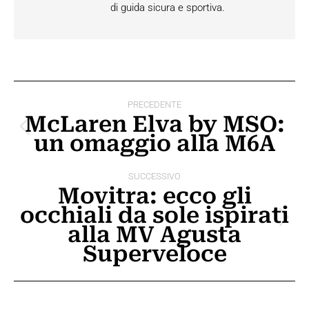
di guida sicura e sportiva.
Naviga
PRECEDENTE
tra
McLaren Elva by MSO:
Post
un omaggio alla M6A
i
precedente:
post
SUCCESSIVO
Movitra: ecco gli
occhiali da sole ispirati
Prossimo
alla MV Agusta
post:
Superveloce