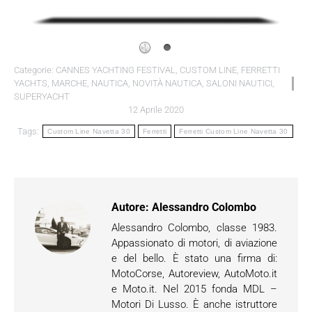
Categorie:
CANNES YACHTING FESTIVAL
,
CUSTOM LINE
,
FERRETTI
YACHTS
,
MARCHE
,
NAUTICA
,
NOVITÀ NAUTICA
,
SALONI NAUTICI
,
SUPERYACHT
12 Aprile 2020
Tags:
Custom Line Navetta 30
Ferretti
Ferretti Custom Line Navetta 30
Autore:
Alessandro Colombo
Alessandro Colombo, classe 1983.
Appassionato di motori, di aviazione
e del bello. È stato una firma di:
MotoCorse, Autoreview, AutoMoto.it
e Moto.it. Nel 2015 fonda MDL –
Motori Di Lusso. È anche istruttore