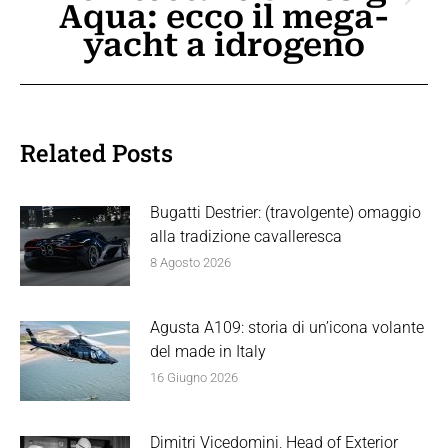
Prossimo
Aqua: ecco il mega-
post:
yacht a idrogeno
Related Posts
Bugatti Destrier: (travolgente) omaggio
alla tradizione cavalleresca
8 Agosto 2026
Agusta A109: storia di un’icona volante
del made in Italy
16 Giugno 2026
Dimitri Vicedomini, Head of Exterior