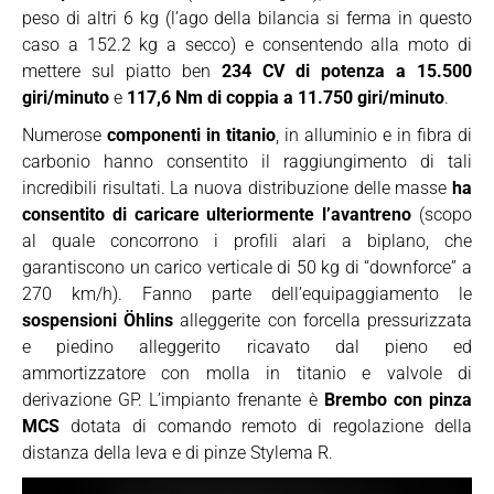
peso di altri 6 kg (l’ago della bilancia si ferma in questo
caso a 152.2 kg a secco) e consentendo alla moto di
mettere sul piatto ben
234 CV di potenza a 15.500
giri/minuto
e
117,6 Nm di coppia a 11.750 giri/minuto
.
Numerose
componenti in titanio
, in alluminio e in fibra di
carbonio hanno consentito il raggiungimento di tali
incredibili risultati. La nuova distribuzione delle masse
ha
consentito di caricare ulteriormente l’avantreno
(scopo
al quale concorrono i profili alari a biplano, che
garantiscono un carico verticale di 50 kg di “downforce” a
270 km/h). Fanno parte dell’equipaggiamento le
sospensioni Öhlins
alleggerite con forcella pressurizzata
e piedino alleggerito ricavato dal pieno ed
ammortizzatore con molla in titanio e valvole di
derivazione GP. L’impianto frenante è
Brembo con pinza
MCS
dotata di comando remoto di regolazione della
distanza della leva e di pinze Stylema R.