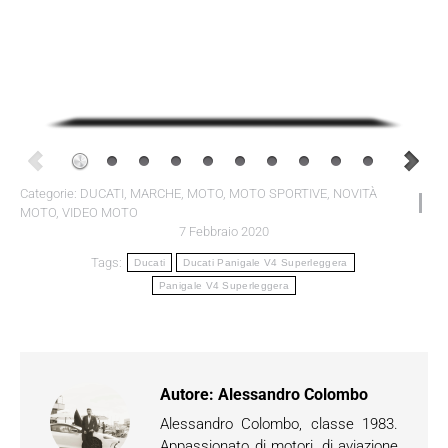
Categorie:
DUCATI
,
MARCHE
,
MOTO
,
MOTO SPORTIVE
,
NOVITÀ
MOTO
,
VIDEO MOTO
7 Febbraio 2020
Tags:
Ducati
Ducati Panigale V4 Superleggera
Panigale V4 Superleggera
Autore:
Alessandro Colombo
Alessandro Colombo, classe 1983.
Appassionato di motori, di aviazione