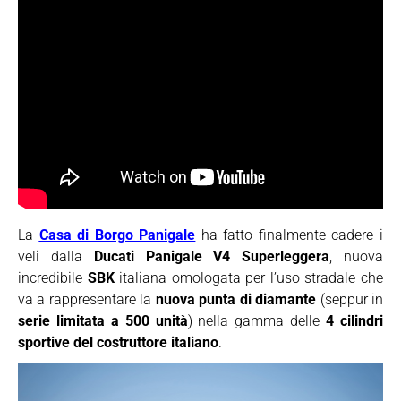
La
Casa di Borgo Panigale
ha fatto finalmente cadere i
veli dalla
Ducati Panigale V4 Superleggera
, nuova
incredibile
SBK
italiana omologata per l’uso stradale che
va a rappresentare la
nuova punta di diamante
(seppur in
serie limitata a 500 unità
) nella gamma delle
4 cilindri
sportive del costruttore italiano
.