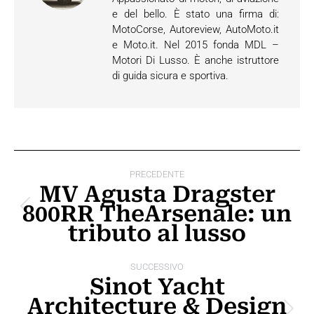
e del bello. È stato una firma di:
MotoCorse, Autoreview, AutoMoto.it
e Moto.it. Nel 2015 fonda MDL –
Motori Di Lusso. È anche istruttore
di guida sicura e sportiva.
Naviga
PRECEDENTE
tra
MV Agusta Dragster
800RR TheArsenale: un
i
Post
tributo al lusso
precedente:
post
SUCCESSIVO
Sinot Yacht
Architecture & Design