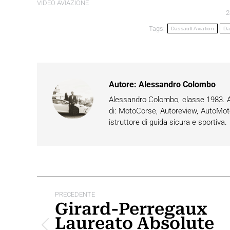
VIDEO AVIAZIONE
2
Tags:
Dassault Aviation
Da
Autore:
Alessandro Colombo
Alessandro Colombo, classe 1983. App
di: MotoCorse, Autoreview, AutoMot
istruttore di guida sicura e sportiva.
Naviga
PRECEDENTE
tra
Girard-Perregaux
Laureato Absolute
i
Post