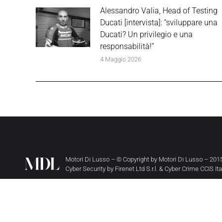
Alessandro Valia, Head of Testing
Ducati [intervista]: “sviluppare una
Ducati? Un privilegio e una
responsabilità!”
4 Maggio 2026
Motori Di Lusso – © Copyright by
Motori Di Lusso
– 2015
Cyber Security by
Firenet Ltd S.r.l.
&
Cyber Crime CCIS It