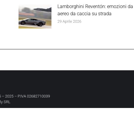
Lamborghini Reventón: emozioni da
aereo da caccia su strada
29 Aprile 2026
 – 2025 – P.IVA 02682710039
aly SRL