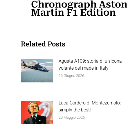
Chronograph Aston
post
precedente:
Martin F1 Edition
Related Posts
Agusta A109: storia di un’icona
volante del made in Italy
16 Giugno 2026
Luca Cordero di Montezemolo:
simply the best!
20 Maggio 2026