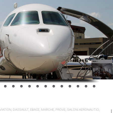
VIATION
,
DASSAULT
,
EBACE
,
MARCHE
,
PROVE
,
SALONI AERONAUTICI
,