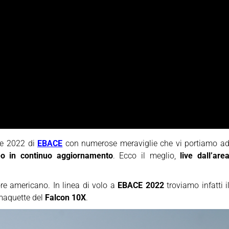
ne 2022 di
EBACE
con numerose meraviglie che vi portiamo a
eo in continuo aggiornamento
. Ecco il meglio,
live dall’are
tore americano. In linea di volo a
EBACE 2022
troviamo infatti i
a maquette del
Falcon 10X
.