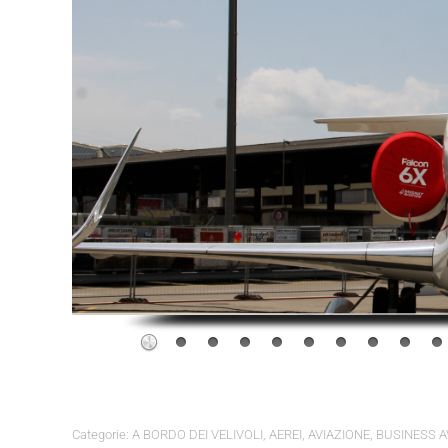
Categorie:
A BORDO DEI VELIVOLI
,
AEREI
,
AVIAZIONE
,
BUSINESS A