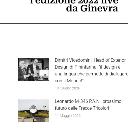
l’edizione 2022 live
da Ginevra
post:
Dimitri Vicedomini, Head of Exterior
Design di Pininfarina: “il design è
una lingua che permette di dialogar
con il Mondo!”
10 Giugno 2026
Leonardo M-346 P.A.N.: prossimo
futuro delle Frecce Tricolori
11 Maggio 2026