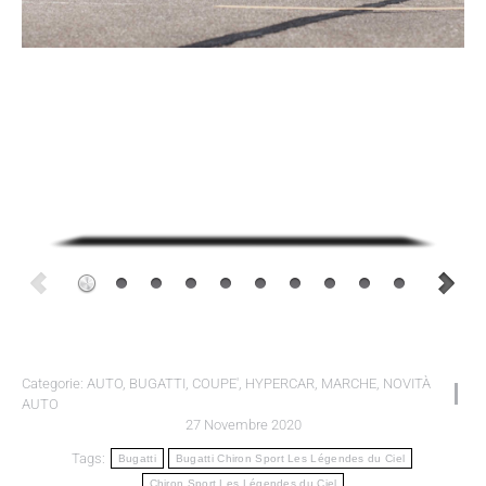
Categorie:
AUTO
,
BUGATTI
,
COUPE'
,
HYPERCAR
,
MARCHE
,
NOVITÀ
AUTO
27 Novembre 2020
Tags:
Bugatti
Bugatti Chiron Sport Les Légendes du Ciel
Chiron Sport Les Légendes du Ciel