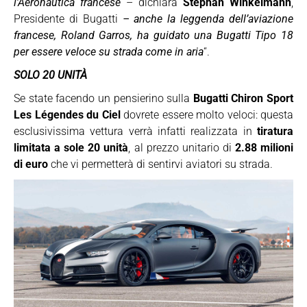
l’Aeronautica francese
– dichiara
Stephan Winkelmann
,
Presidente di Bugatti
– anche la leggenda dell’aviazione
francese, Roland Garros, ha guidato una Bugatti Tipo 18
per essere veloce su strada come in aria
“.
SOLO 20 UNITÀ
Se state facendo un pensierino sulla
Bugatti Chiron Sport
Les Légendes du Ciel
dovrete essere molto veloci: questa
esclusivissima vettura verrà infatti realizzata in
tiratura
limitata a sole 20 unità
, al prezzo unitario di
2.88 milioni
di euro
che vi permetterà di sentirvi aviatori su strada.