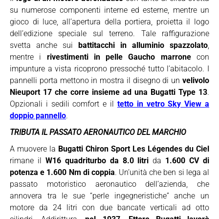
su numerose componenti interne ed esterne, mentre un
gioco di luce, all’apertura della portiera, proietta il logo
dell’edizione speciale sul terreno. Tale raffigurazione
svetta anche sui
battitacchi in alluminio spazzolato
,
mentre i
rivestimenti in pelle Gaucho marrone
con
impunture a vista ricoprono pressoché tutto l’abitacolo. I
pannelli porta mettono in mostra il disegno di un
velivolo
Nieuport 17 che corre insieme ad una Bugatti Type 13
.
Opzionali i sedili comfort e il
tetto in vetro Sky View a
doppio pannello
.
TRIBUTA IL PASSATO AERONAUTICO DEL MARCHIO
A muovere la
Bugatti Chiron Sport Les Légendes du Ciel
rimane il
W16 quadriturbo da 8.0 litri
da
1.600 CV di
potenza e 1.600 Nm di coppia
. Un’unità che ben si lega al
passato motoristico aeronautico dell’azienda, che
annovera tra le sue “perle ingegneristiche” anche un
motore da 24 litri con due bancate verticali ad otto