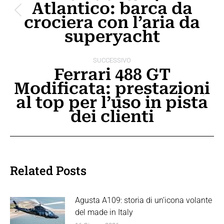
Atlantico: barca da
i
Post
crociera con l’aria da
post
precedente:
superyacht
SUCCESSIVO
Ferrari 488 GT
Modificata: prestazioni
Prossimo
al top per l’uso in pista
post:
dei clienti
Related Posts
Agusta A109: storia di un’icona volante
del made in Italy