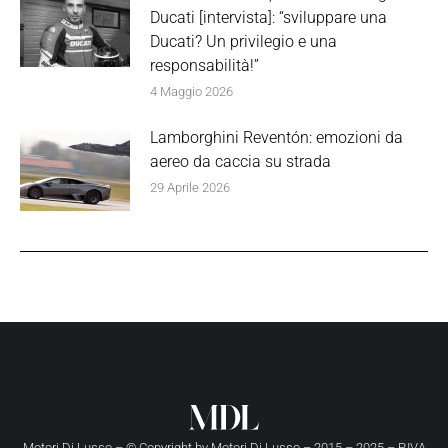
Ducati [intervista]: “sviluppare una
Ducati? Un privilegio e una
responsabilità!”
4 Maggio 2026
Lamborghini Reventón: emozioni da
aereo da caccia su strada
29 Aprile 2026
Motori Di Lusso – © Copyright by
Motori Di Lusso
– 2015 – 2025 – P.IVA