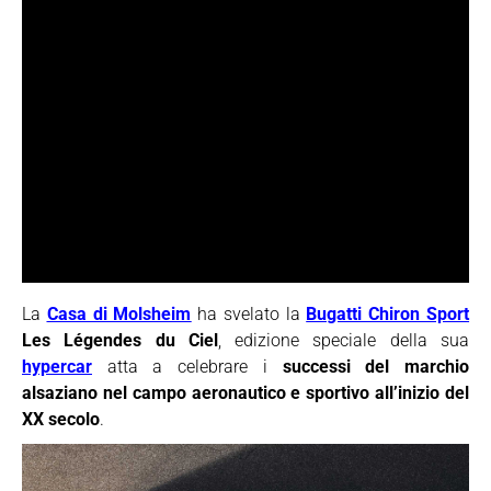
La
Casa di Molsheim
ha svelato la
Bugatti Chiron Sport
Les Légendes du Ciel
, edizione speciale della sua
hypercar
atta a celebrare i
successi del marchio
alsaziano nel campo aeronautico e sportivo all’inizio del
XX secolo
.