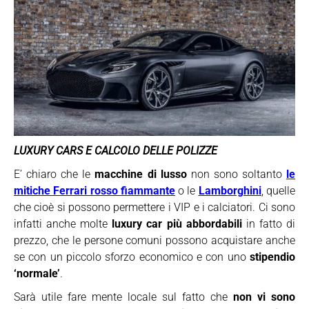
LUXURY CARS E CALCOLO DELLE POLIZZE
E’ chiaro che le
macchine di lusso
non sono soltanto
le
mitiche Ferrari
rosso fiammante
o le
Lamborghini
, quelle
che cioè si possono permettere i VIP e i calciatori. Ci sono
infatti anche molte
luxury car più abbordabili
in fatto di
prezzo, che le persone comuni possono acquistare anche
se con un piccolo sforzo economico e con uno
stipendio
‘normale’
.
Sarà utile fare mente locale sul fatto che
non vi sono