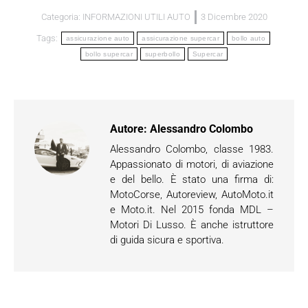
Categoria:
INFORMAZIONI UTILI AUTO
3 Dicembre 2020
Tags:
assicurazione auto
assicurazione supercar
bollo auto
bollo supercar
superbollo
Supercar
Autore:
Alessandro Colombo
Alessandro Colombo, classe 1983.
Appassionato di motori, di aviazione
e del bello. È stato una firma di:
MotoCorse, Autoreview, AutoMoto.it
e Moto.it. Nel 2015 fonda MDL –
Motori Di Lusso. È anche istruttore
di guida sicura e sportiva.