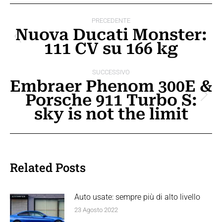
Naviga
PRECEDENTE
tra
Nuova Ducati Monster:
Post
111 CV su 166 kg
i
precedente:
post
SUCCESSIVO
Embraer Phenom 300E &
Porsche 911 Turbo S:
Prossimo
sky is not the limit
post:
Related Posts
Auto usate: sempre più di alto livello
23 Agosto 2022