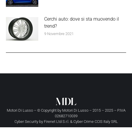
Cerchi auto: dove si sta muovendo il
trend?
9 Novembre 2021
Motori Di Lusso – © Copyright by
Motori Di Lusso
– 2015 – 2025 – P.IVA
02682710039
Cyber Security by
Firenet Ltd S.r.l.
&
Cyber Crime CCIS Italy SRL