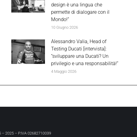
design è una lingua che
permette di dialogare con il
Mondo!”
10 Giugno 2026
Alessandro Valia, Head of
Testing Ducati [intervista]:
“sviluppare una Ducati? Un
privilegio e una responsabilità!”
4 Maggio 2026
 – 2025 – P.IVA 02682710039