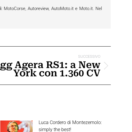
i: MotoCorse, Autoreview, AutoMoto.it e Moto.it. Nel
SUCCESSIVO
gg Agera RS1: a New
York con 1.360 CV
Luca Cordero di Montezemolo:
simply the best!