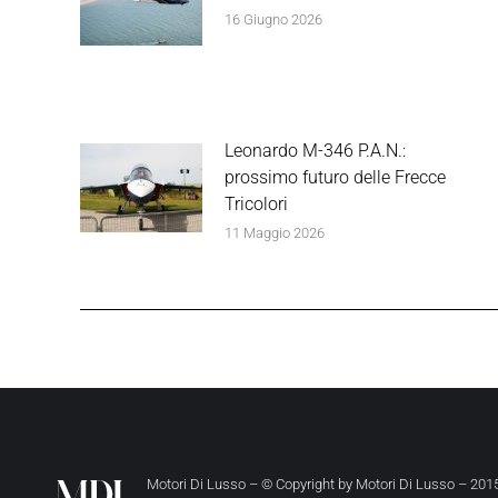
16 Giugno 2026
Leonardo M-346 P.A.N.:
prossimo futuro delle Frecce
Tricolori
11 Maggio 2026
Motori Di Lusso – © Copyright by
Motori Di Lusso
– 2015