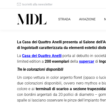
Iscriviti alla newsletter
STRADA
AVIAZIONE
La Casa dei Quattro Anelli presenta al Salone dell’A
di Ingolstadt caratterizzata da elementi estetici distin
La
Casa dei Quattro Anelli
porta al debutto in societ
limited edition a
200 esemplari
della
supercar
di
Ingo
Tre le colorazioni disponibili
Un corpo vettura in color argento floret (opaco o lucido
due colorazioni disponibili, ovvero nero mythos e bian
colore e ai
terminali di scarico a sezione trapezoidal
con bordini argentati da 20 pollici di diametro – gom
spalle si lasciano osservare le pinze dell’impianto fre