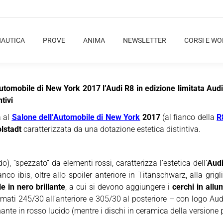
NAUTICA
PROVE
ANIMA
NEWSLETTER
CORSI E W
utomobile di New York 2017 l’Audi R8 in edizione limitata Audi
tivi
à al
Salone dell’Automobile di New York
2017
(al fianco della
R
lstadt
caratterizzata da una dotazione estetica distintiva.
), “spezzato” da elementi rossi, caratterizza l’estetica dell’
Audi
co ibis, oltre allo spoiler anteriore in Titanschwarz, alla grigli
e in nero brillante
, a cui si devono aggiungere i
cerchi in allu
mati 245/30 all’anteriore e 305/30 al posteriore – con logo Audi 
nante in rosso lucido (mentre i dischi in ceramica della versione p