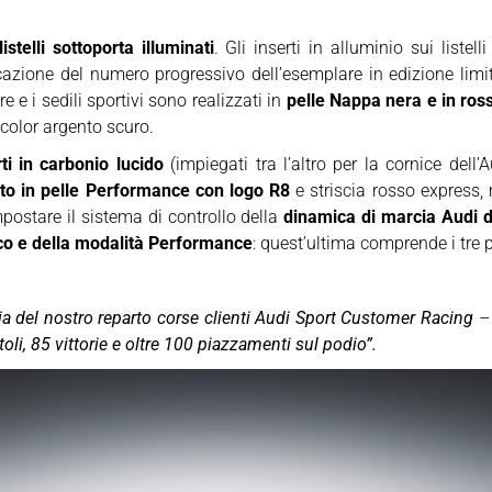
listelli sottoporta illuminati
. Gli inserti in alluminio sui listel
icazione del numero progressivo dell’esemplare in edizione limi
ere e i sedili sportivi sono realizzati in
pelle Nappa nera
e in ros
 color argento scuro.
rti in carbonio lucido
(impiegati tra l’altro per la cornice dell’A
tito in pelle Performance con logo R8
e striscia rosso express,
ostare il sistema di controllo della
dinamica di marcia Audi d
ico e della modalità Performance
: quest’ultima comprende i tre
ia del nostro reparto corse clienti Audi Sport Customer Racing
– 
li, 85 vittorie e oltre 100 piazzamenti sul podio”.