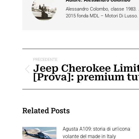
Alessandro Colombo, classe 1983. Ap
2015 fonda MDL – Motori Di Lusso. È 
Naviga
PRECEDENTE
tra
Jeep Cherokee Limi
Post
[Prova]: premium tu
i
precedente:
post
Related Posts
Agusta A109: storia di un’icona
volante del made in Italy