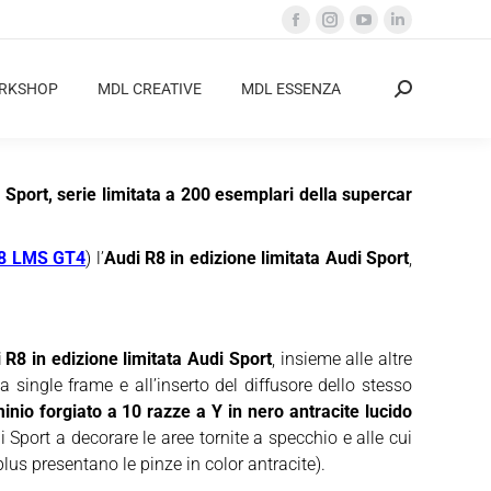
Facebook
Instagram
YouTube
Linkedin
page
page
page
page
opens
opens
opens
opens
ORKSHOP
MDL CREATIVE
MDL ESSENZA
Cerca:
in
in
in
in
new
new
new
new
window
window
window
window
 Sport, serie limitata a 200 esemplari della supercar
8 LMS GT4
) l’
Audi R8 in edizione limitata Audi Sport
,
 R8 in edizione limitata Audi Sport
, insieme alle altre
a single frame e all’inserto del diffusore dello stesso
minio forgiato a 10 razze a Y in nero antracite lucido
Sport a decorare le aree tornite a specchio e alle cui
lus presentano le pinze in color antracite).