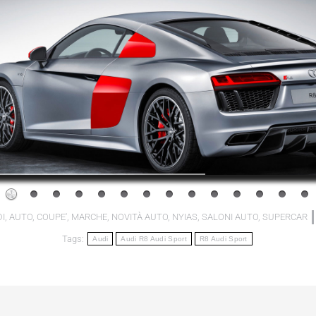
I
,
AUTO
,
COUPE'
,
MARCHE
,
NOVITÀ AUTO
,
NYIAS
,
SALONI AUTO
,
SUPERCAR
Tags:
Audi
Audi R8 Audi Sport
R8 Audi Sport