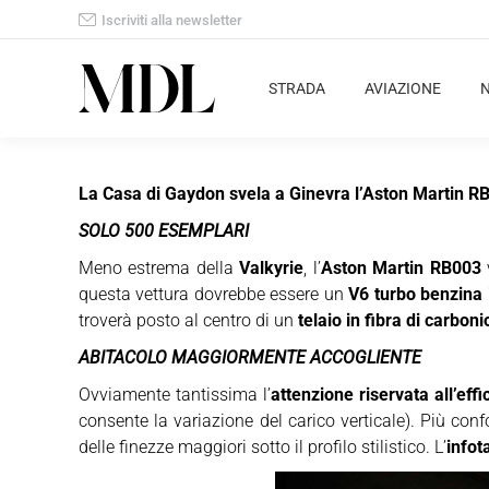
Iscriviti alla newsletter
STRADA
AVIAZIONE
La Casa di Gaydon svela a Ginevra l’Aston Martin RB0
SOLO 500 ESEMPLARI
Meno estrema della
Valkyrie
, l’
Aston Martin RB003
questa vettura dovrebbe essere un
V6 turbo benzina 
troverà posto al centro di un
telaio in fibra di carboni
ABITACOLO MAGGIORMENTE ACCOGLIENTE
Ovviamente tantissima l’
attenzione riservata all’ef
consente la variazione del carico verticale). Più con
delle finezze maggiori sotto il profilo stilistico. L’
infot