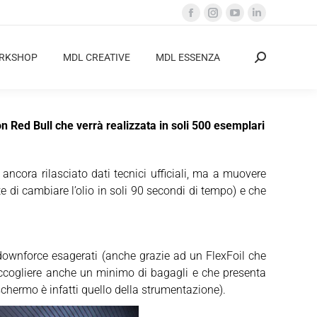
Facebook
Instagram
YouTube
Linkedin
page
page
page
page
opens
opens
opens
opens
ORKSHOP
MDL CREATIVE
MDL ESSENZA
Cerca:
in
in
in
in
new
new
new
new
window
window
window
window
 Red Bull che verrà realizzata in soli 500 esemplari
ancora rilasciato dati tecnici ufficiali, ma a muovere
e di cambiare l’olio in soli 90 secondi di tempo) e che
downforce esagerati (anche grazie ad un FlexFoil che
i accogliere anche un minimo di bagagli e che presenta
schermo è infatti quello della strumentazione).