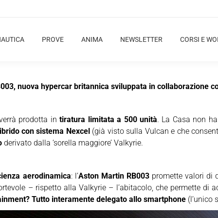
NAUTICA
PROVE
ANIMA
NEWSLETTER
CORSI E W
03, nuova hypercar britannica sviluppata in collaborazione con
verrà prodotta in
tiratura limitata a 500 unità
. La Casa non ha 
ibrido con sistema Nexcel
(già visto sulla Vulcan e che consent
o
derivato dalla ‘sorella maggiore’ Valkyrie.
ficienza aerodinamica
: l’
Aston Martin RB003
promette valori di 
fortevole – rispetto alla Valkyrie – l’abitacolo, che permette d
ainment? Tutto interamente delegato allo smartphone
(l’unico 