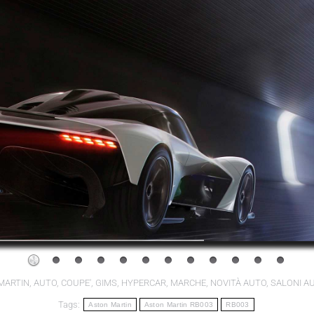
MARTIN
,
AUTO
,
COUPE'
,
GIMS
,
HYPERCAR
,
MARCHE
,
NOVITÀ AUTO
,
SALONI A
Tags:
Aston Martin
Aston Martin RB003
RB003