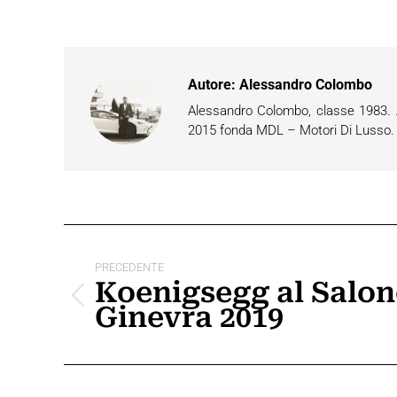
Autore:
Alessandro Colombo
Alessandro Colombo, classe 1983. Ap
2015 fonda MDL – Motori Di Lusso. È 
Naviga
tra
PRECEDENTE
Koenigsegg al Salon
i
Post
Ginevra 2019
precedente:
post