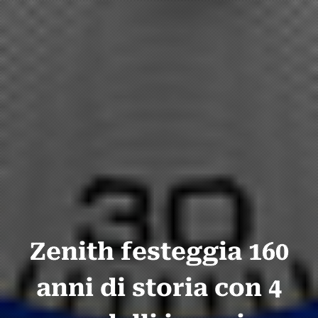
Zenith festeggia 160
anni di storia con 4