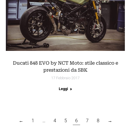
Ducati 848 EVO by NCT Moto: stile classico e
prestazioni da SBK
17 Febbraio 2017
Leggi
←
1
…
4
5
6
7
8
→