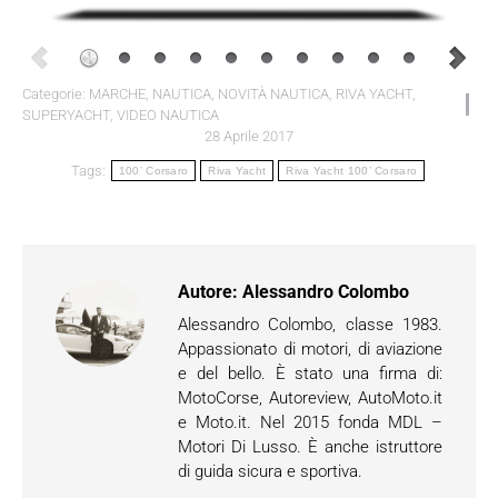
Categorie:
MARCHE
,
NAUTICA
,
NOVITÀ NAUTICA
,
RIVA YACHT
,
SUPERYACHT
,
VIDEO NAUTICA
28 Aprile 2017
Tags:
100’ Corsaro
Riva Yacht
Riva Yacht 100’ Corsaro
Autore:
Alessandro Colombo
Alessandro Colombo, classe 1983.
Appassionato di motori, di aviazione
e del bello. È stato una firma di:
MotoCorse, Autoreview, AutoMoto.it
e Moto.it. Nel 2015 fonda MDL –
Motori Di Lusso. È anche istruttore
di guida sicura e sportiva.