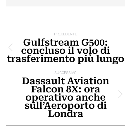
Naviga
PRECEDENTE
tra
Gulfstream G500:
concluso il volo di
i
Post
trasferimento più lungo
precedente:
post
SUCCESSIVO
Dassault Aviation
Falcon 8X: ora
operativo anche
Prossimo
sull’Aeroporto di
post:
Londra