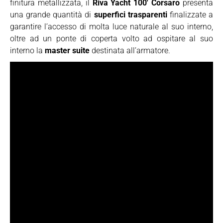
finitura metallizzata, il
Riva Yacht 100′ Corsaro
presenta
una grande quantità di
superfici trasparenti
finalizzate a
garantire l’accesso di molta luce naturale al suo interno,
oltre ad un ponte di coperta volto ad ospitare al suo
interno la
master suite
destinata all’armatore.