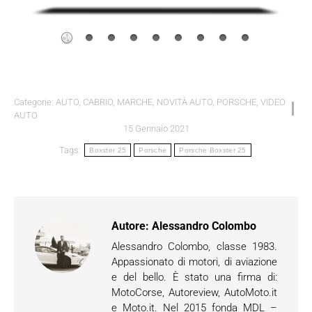
Categorie:
AUTO
,
CABRIO
,
MARCHE
,
NOVITÀ AUTO
,
PORSCHE
,
VIDEO
AUTO
15 Gennaio 2021
Tags:
Boxster 25
Porsche
Porsche Boxster 25
Autore:
Alessandro Colombo
Alessandro Colombo, classe 1983.
Appassionato di motori, di aviazione
e del bello. È stato una firma di:
MotoCorse, Autoreview, AutoMoto.it
e Moto.it. Nel 2015 fonda MDL –