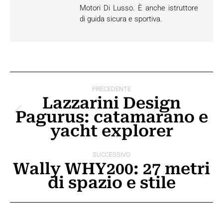
Motori Di Lusso. È anche istruttore
di guida sicura e sportiva.
Naviga
PRECEDENTE
tra
Lazzarini Design
Pagurus: catamarano e
i
Post
yacht explorer
precedente:
post
SUCCESSIVO
Wally WHY200: 27 metri
Prossimo
di spazio e stile
post: