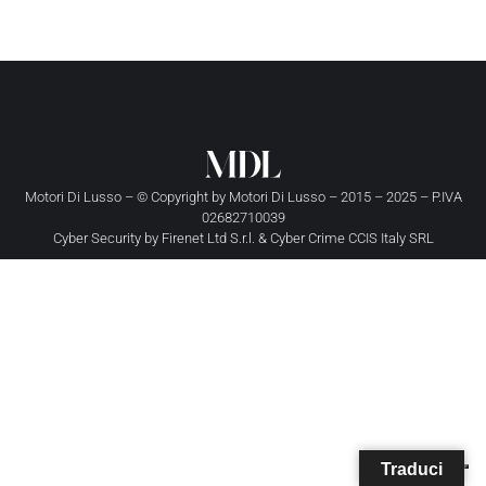
Motori Di Lusso – © Copyright by
Motori Di Lusso
– 2015 – 2025 – P.IVA
02682710039
Cyber Security by
Firenet Ltd S.r.l.
&
Cyber Crime CCIS Italy SRL
Traduci