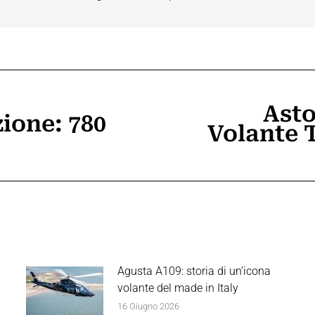
Asto
ione: 780
Volante 
Prossimo
post:
Agusta A109: storia di un’icona
volante del made in Italy
16 Giugno 2026