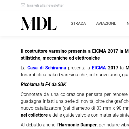
Iscriviti alla newsletter
STRADA
AVIAZIONE
Il costruttore varesino presenta a EICMA 2017 la 
stilistiche, meccaniche ed elettroniche
La
Casa di Schiranna
presenta a
EICMA
2017
la
M
funambolica naked varesina che, col nuovo anno, g
Richiama la F4 da SBK
Connotata da una colorazione pensata per render
guadagna infatti una serie di novità, oltre che grafi
nuovo catalizzatore (dal diametro di 83 mm x 90 mm)
nel collettore
e delle guide valvole con materiale sinte
Al debutto anche l’
Harmonic Damper
, per ridurre v