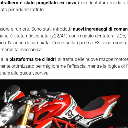
ontralbero è stato progettato ex novo
(con dentatura modulo 2.
o per ridurre l’attrito.
 usura e rumore. Sono stati introdotti
nuovi ingranaggi di coman
 primaria è stata ridisegnata (z22/41) con modulo dentatura 2.
fluida l’azione di cambiata. Come sulla gamma F3 sono montat
 rumorosità meccanica.
 alla
piattaforma tre cilindri
: si tratta delle nuove mappe motor
iormente ottimizzato per migliorarne l’efficacia, mentre la logica 
nale alla guida sportiva.