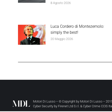
8 Agosto 2026
Luca Cordero di Montezemolo:
simply the best!
20 Maggio 2026
Motori Di Lusso – © Copyright by
Motori Di Lusso
– 2015
Cyber Security by
Firenet Ltd S.r.l.
&
Cyber Crime CCIS It