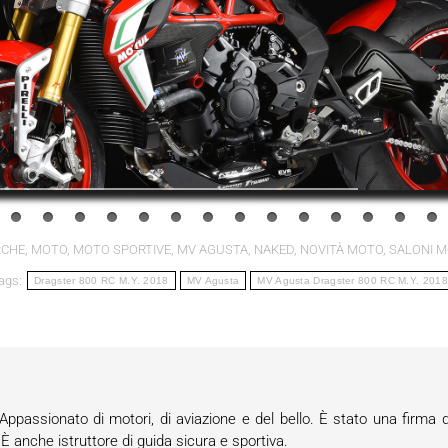
CHE
,
MOTO
,
MOTO SPORTIVE
,
MV AGUSTA
,
NAKED
,
NOVITÀ MOTO
,
SALONI 
ags:
Dragster 800 RC M.Y. 2018
MV Agusta
MV Agusta Dragster 800 RC M.Y. 2018
passionato di motori, di aviazione e del bello. È stato una firma d
anche istruttore di guida sicura e sportiva.