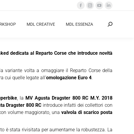
Facebook
Instagram
YouTube
Linkedin
page
page
page
page
opens
opens
opens
opens
ORKSHOP
MDL CREATIVE
MDL ESSENZA
Cerca:
in
in
in
in
new
new
new
new
window
window
window
window
ked dedicata al Reparto Corse che introduce novità
la variante volta a omaggiare il Reparto Corse della
a cui quelle legate all’
omologazione Euro 4
.
perbike
, la
MV Agusta Dragster 800 RC M.Y. 2018
ta Dragster 800 RC
introduce infatti dei collettori con
ri con volume maggiorato, una
valvola di scarico posta
to è stata rivisitata per aumentarne la robustezza. La