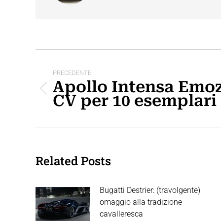
Naviga
tra
PRECEDENTE
Apollo Intensa Emoz
i
Post
CV per 10 esemplari
precedente:
post
Related Posts
Bugatti Destrier: (travolgente)
omaggio alla tradizione
cavalleresca