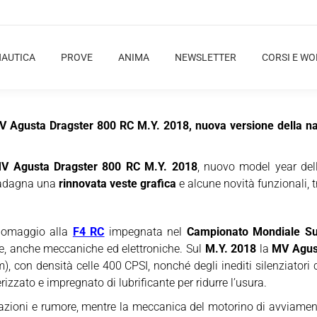
NAUTICA
PROVE
ANIMA
NEWSLETTER
CORSI E W
MV Agusta Dragster 800 RC M.Y. 2018, nuova versione della na
V Agusta Dragster 800 RC M.Y. 2018
, nuovo model year del
uadagna una
rinnovata veste grafica
e alcune novità funzionali, tr
e omaggio alla
F4 RC
impegnata nel
Campionato Mondiale Su
che, anche meccaniche ed elettroniche. Sul
M.Y. 2018
la
MV Agus
, con densità celle 400 CPSI, nonché degli inediti silenziato
rizzato e impregnato di lubrificante per ridurre l’usura.
ibrazioni e rumore, mentre la meccanica del motorino di avviamen