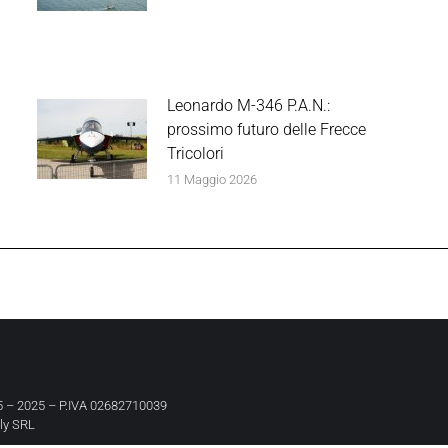
Leonardo M-346 P.A.N.:
prossimo futuro delle Frecce
Tricolori
11 Maggio 2026
 – 2025 – P.IVA 02682710039
aly SRL