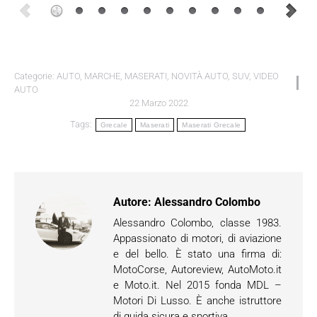
Categorie:
AUTO
,
MARCHE
,
MASERATI
,
NOVITÀ AUTO
,
SUV
,
VIDEO
AUTO
22 Marzo 2022
Tags:
Grecale
Maserati
Maserati Grecale
Autore:
Alessandro Colombo
Alessandro Colombo, classe 1983.
Appassionato di motori, di aviazione
e del bello. È stato una firma di:
MotoCorse, Autoreview, AutoMoto.it
e Moto.it. Nel 2015 fonda MDL –
Motori Di Lusso. È anche istruttore
di guida sicura e sportiva.