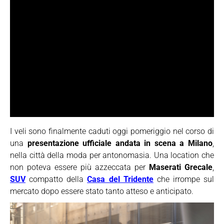
I veli sono finalmente caduti oggi pomeriggio nel corso di
una
presentazione ufficiale andata in scena a Milano
,
nella città della moda per antonomasia. Una location che
non poteva essere più azzeccata per
Maserati Grecale
,
SUV
compatto della
Casa del Tridente
che irrompe sul
mercato dopo essere stato tanto atteso e anticipato.