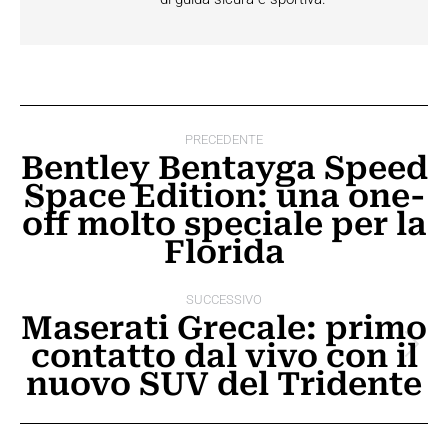
Naviga
PRECEDENTE
tra
Bentley Bentayga Speed
Space Edition: una one-
i
Post
off molto speciale per la
post
precedente:
Florida
SUCCESSIVO
Maserati Grecale: primo
contatto dal vivo con il
Prossimo
nuovo SUV del Tridente
post: