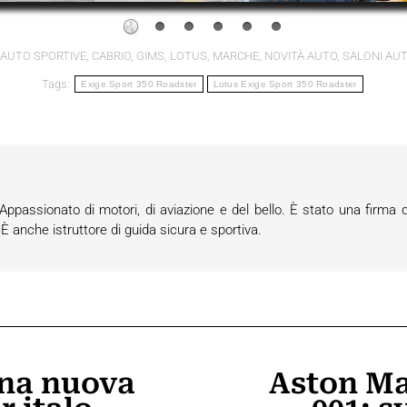
AUTO SPORTIVE
,
CABRIO
,
GIMS
,
LOTUS
,
MARCHE
,
NOVITÀ AUTO
,
SALONI AU
Tags:
Exige Sport 350 Roadster
Lotus Exige Sport 350 Roadster
passionato di motori, di aviazione e del bello. È stato una firma d
anche istruttore di guida sicura e sportiva.
na nuova
Aston Ma