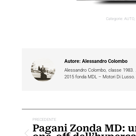
Categorie:
AUTO
,
Autore:
Alessandro Colombo
Alessandro Colombo, classe 1983. Ap
2015 fonda MDL – Motori Di Lusso. È 
Naviga
PRECEDENTE
tra
Pagani Zonda MD: u