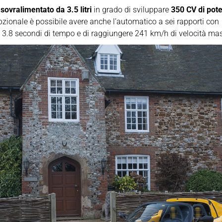
sovralimentato da 3.5 litri
in grado di sviluppare
350 CV di pot
zionale è possibile avere anche l’automatico a sei rapporti con 
n 3.8 secondi di tempo e di raggiungere 241 km/h di velocità ma