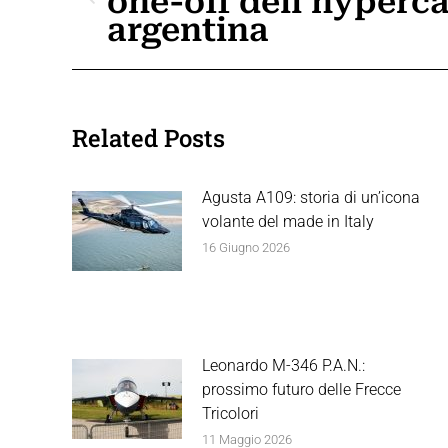
one-off dell’hyperca
i
Post
argentina
precedente:
post
Related Posts
Agusta A109: storia di un’icona
volante del made in Italy
16 Giugno 2026
Leonardo M-346 P.A.N.:
prossimo futuro delle Frecce
Tricolori
11 Maggio 2026