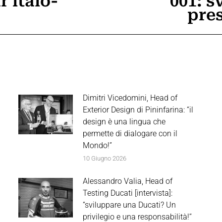
r italo-
001: s
Prossimo
pres
post:
Dimitri Vicedomini, Head of
Exterior Design di Pininfarina: “il
design è una lingua che
permette di dialogare con il
Mondo!”
10 Giugno 2026
Alessandro Valia, Head of
Testing Ducati [intervista]:
“sviluppare una Ducati? Un
privilegio e una responsabilità!”