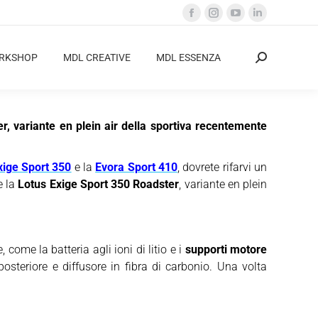
Facebook
Instagram
YouTube
Linkedin
page
page
page
page
opens
opens
opens
opens
ORKSHOP
MDL CREATIVE
MDL ESSENZA
Cerca:
in
in
in
in
new
new
new
new
window
window
window
window
r, variante en plein air della sportiva recentemente
xige Sport 350
e la
Evora Sport 410
, dovrete rifarvi un
 la
Lotus Exige Sport 350 Roadster
, variante en plein
ome la batteria agli ioni di litio e i
supporti motore
a posteriore e diffusore in fibra di carbonio. Una volta