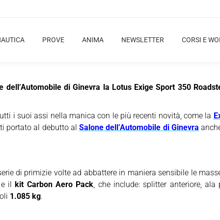
NAUTICA
PROVE
ANIMA
NEWSLETTER
CORSI E W
e dell’Automobile di Ginevra la Lotus Exige Sport 350 Roadste
utti i suoi assi nella manica con le più recenti novità, come la
E
tti portato al debutto al
Salone dell’Automobile di Ginevra
anche
ie di primizie volte ad abbattere in maniera sensibile le masse, c
 e il
kit Carbon Aero Pack
, che include: splitter anteriore, al
oli
1.085 kg
.