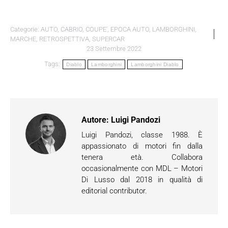
Categorie:
AUTO
,
CABRIO
,
COUPE'
,
EPOCA AUTO
,
LAMBORGHINI
,
MARCHE
,
RETROSPETTIVA
,
SUPERCAR
23 Settembre 2022
Tags:
Diablo
Lamborghini
Lamborghini Diablo
Autore:
Luigi Pandozi
Luigi Pandozi, classe 1988. È
appassionato di motori fin dalla
tenera età. Collabora
occasionalmente con MDL – Motori
Di Lusso dal 2018 in qualità di
editorial contributor.