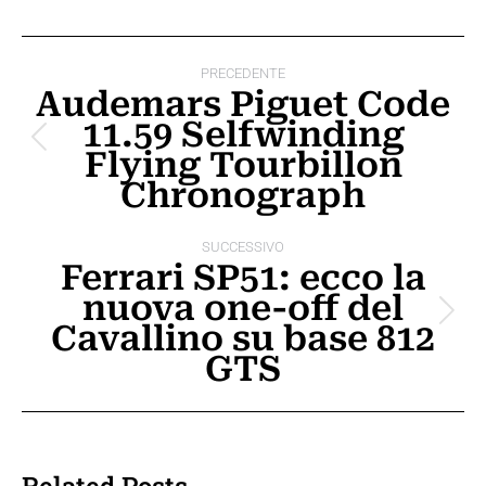
Naviga
PRECEDENTE
tra
Audemars Piguet Code
11.59 Selfwinding
i
Post
Flying Tourbillon
post
precedente:
Chronograph
SUCCESSIVO
Ferrari SP51: ecco la
nuova one-off del
Prossimo
Cavallino su base 812
post:
GTS
Related Posts