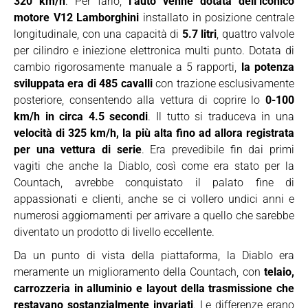
320 km/h
. Per farlo,
l’auto venne dotata dell’iconico
motore V12 Lamborghini
installato in posizione centrale
longitudinale, con una capacità di
5.7 litri
, quattro valvole
per cilindro e iniezione elettronica multi punto. Dotata di
cambio rigorosamente manuale a 5 rapporti,
la potenza
sviluppata era di 485 cavalli
con trazione esclusivamente
posteriore, consentendo alla vettura di coprire lo
0-100
km/h in circa 4.5 secondi
. Il tutto si traduceva in una
velocità di 325 km/h, la più alta fino ad allora registrata
per una vettura di serie
. Era prevedibile fin dai primi
vagiti che anche la Diablo, così come era stato per la
Countach, avrebbe conquistato il palato fine di
appassionati e clienti, anche se ci vollero undici anni e
numerosi aggiornamenti per arrivare a quello che sarebbe
diventato un prodotto di livello eccellente.
Da un punto di vista della piattaforma, la Diablo era
meramente un miglioramento della Countach, con
telaio,
carrozzeria in alluminio e layout della trasmissione che
restavano sostanzialmente invariati
. Le differenze erano