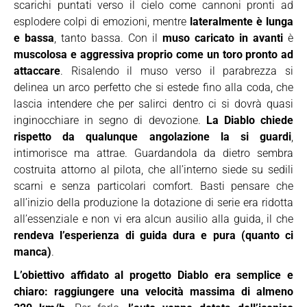
scarichi puntati verso il cielo come cannoni pronti ad
esplodere colpi di emozioni, mentre
lateralmente è lunga
e bassa
, tanto bassa. Con il
muso caricato in avanti
è
muscolosa e aggressiva proprio come un toro pronto ad
attaccare
. Risalendo il muso verso il parabrezza si
delinea un arco perfetto che si estede fino alla coda, che
lascia intendere che per salirci dentro ci si dovrà quasi
inginocchiare in segno di devozione.
La Diablo chiede
rispetto da qualunque angolazione la si guardi
,
intimorisce ma attrae. Guardandola da dietro sembra
costruita attorno al pilota, che all’interno siede su sedili
scarni e senza particolari comfort. Basti pensare che
all’inizio della produzione la dotazione di serie era ridotta
all’essenziale e non vi era alcun ausilio alla guida, il che
rendeva l’esperienza di guida dura e pura (quanto ci
manca)
.
L’obiettivo affidato al progetto Diablo era semplice e
chiaro: raggiungere una velocità massima di almeno