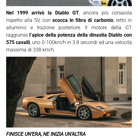
Nel 1999 arrivò la Diablo GT
, ancora più corsaiola
rispetto alla SV, con
scocca in fibra di carbonio
, tetto in
alluminio e trazione posteriore. Il motore della GT
raggiunse
l’apice della potenza della dinastia Diablo con
575 cavalli
, uno 0-100km/h in 3.8 secondi ed una velocità
massima di 338 km/h.
FINISCE UN’ERA, NE INIZIA UN’ALTRA