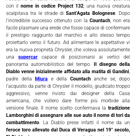
con il
nome in codice Project 132
, una nuova creatura
scalpitava tra le strade di
Sant’Agata Bolognese
. Dopo
l’incredibile successo ottenuto con la
Countach
, non era
facile plasmare una erede che fosse capace di confermare
il prestigio raggiunto dal marchio e allo stesso tempo
proiettarlo verso il futuro. Ad alimentare le aspettative vi
era la nuova proprietà Chrysler, che voleva assolutamente
una
supercar
capace di posizionarsi ai vertici del
panorama automobilistico del tempo.
Il disegno della
Diablo venne inizialmente affidato alla matita di Gandini
,
padre della
Miura
e della
Countach
anche se, dopo
l’acquisto da parte di Chrysler il modello, giudicato troppo
aggressivo, venne rivisto dai designer della Casa
americana, che vollero dare forme più morbide alla
versione finale. Il nome scelto confermava la
tradizione
Lamborghini di assegnare alle sue auto il nome di tori da
combattimento
. La Diablo prese infatti il nome da un
feroce toro allevato dal Duca di Veragua nel 19° secolo,