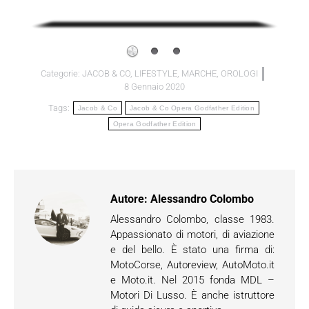
Categorie:
JACOB & CO
,
LIFESTYLE
,
MARCHE
,
OROLOGI
8 Gennaio 2020
Tags:
Jacob & Co
Jacob & Co Opera Godfather Edition
Opera Godfather Edition
Autore:
Alessandro Colombo
Alessandro Colombo, classe 1983.
Appassionato di motori, di aviazione
e del bello. È stato una firma di:
MotoCorse, Autoreview, AutoMoto.it
e Moto.it. Nel 2015 fonda MDL –
Motori Di Lusso. È anche istruttore