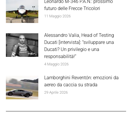
Leonardo M-346 P.A.N.: prossimo
futuro delle Frecce Tricolori
11 Maggio 2026
Alessandro Valia, Head of Testing
Ducati [intervista]: “sviluppare una
Ducati? Un privilegio e una
responsabilità!”
4 Maggio 2026
Lamborghini Reventón: emozioni da
aereo da caccia su strada
29 Aprile 2026