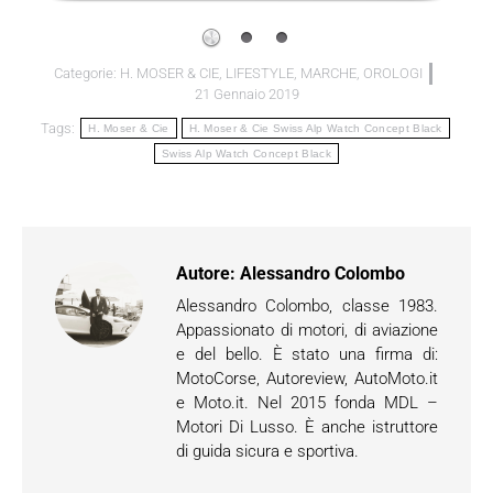
Categorie:
H. MOSER & CIE
,
LIFESTYLE
,
MARCHE
,
OROLOGI
21 Gennaio 2019
Tags:
H. Moser & Cie
H. Moser & Cie Swiss Alp Watch Concept Black
Swiss Alp Watch Concept Black
Autore:
Alessandro Colombo
Alessandro Colombo, classe 1983.
Appassionato di motori, di aviazione
e del bello. È stato una firma di:
MotoCorse, Autoreview, AutoMoto.it
e Moto.it. Nel 2015 fonda MDL –
Motori Di Lusso. È anche istruttore
di guida sicura e sportiva.