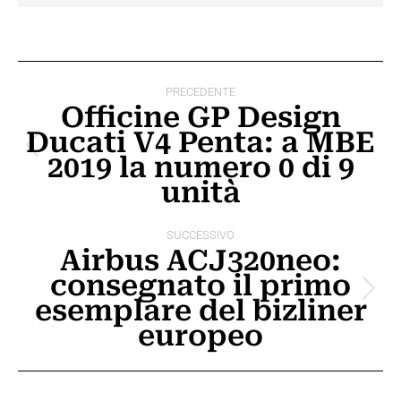
Naviga
PRECEDENTE
tra
Officine GP Design
Ducati V4 Penta: a MBE
i
Post
2019 la numero 0 di 9
post
precedente:
unità
SUCCESSIVO
Airbus ACJ320neo:
consegnato il primo
Prossimo
esemplare del bizliner
post:
europeo