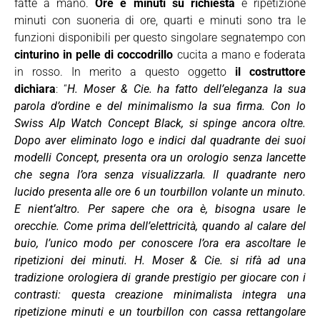
fatte a mano.
Ore e minuti su richiesta
e ripetizione
minuti con suoneria di ore, quarti e minuti sono tra le
funzioni disponibili per questo singolare segnatempo con
cinturino in pelle di coccodrillo
cucita a mano e foderata
in rosso. In merito a questo oggetto
il costruttore
dichiara
: “
H. Moser & Cie. ha fatto dell’eleganza la sua
parola d’ordine e del minimalismo la sua firma. Con lo
Swiss Alp Watch Concept Black, si spinge ancora oltre.
Dopo aver eliminato logo e indici dal quadrante dei suoi
modelli Concept, presenta ora un orologio senza lancette
che segna l’ora senza visualizzarla. Il quadrante nero
lucido presenta alle ore 6 un tourbillon volante un minuto.
E nient’altro. Per sapere che ora è, bisogna usare le
orecchie. Come prima dell’elettricità, quando al calare del
buio, l’unico modo per conoscere l’ora era ascoltare le
ripetizioni dei minuti. H. Moser & Cie. si rifà ad una
tradizione orologiera di grande prestigio per giocare con i
contrasti: questa creazione minimalista integra una
ripetizione minuti e un tourbillon con cassa rettangolare