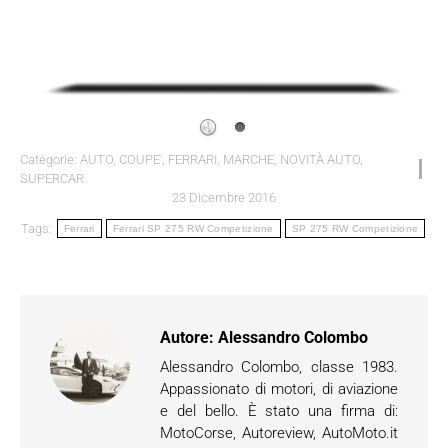
Categorie:
AUTO
,
COUPE'
,
FERRARI
,
MARCHE
,
NOVITÀ AUTO
,
SUPERCAR
23 Dicembre 2016
Tags:
Ferrari
Ferrari SP 275 RW Competizione
SP 275 RW Competizione
Autore:
Alessandro Colombo
Alessandro Colombo, classe 1983.
Appassionato di motori, di aviazione
e del bello. È stato una firma di:
MotoCorse, Autoreview, AutoMoto.it