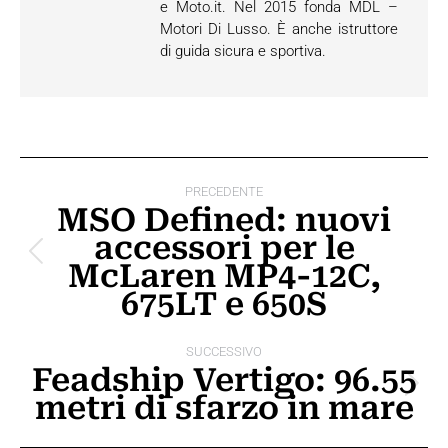
e Moto.it. Nel 2015 fonda MDL –
Motori Di Lusso. È anche istruttore
di guida sicura e sportiva.
Naviga
PRECEDENTE
tra
MSO Defined: nuovi
accessori per le
i
Post
McLaren MP4-12C,
post
precedente:
675LT e 650S
SUCCESSIVO
Feadship Vertigo: 96.55
Prossimo
metri di sfarzo in mare
post: