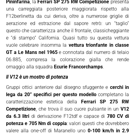
Pininfarina
, la
Ferrari SP 275 RW Competizione
presenta
una carreggiata posteriore maggiorata rispetto alla
F12berlinetta da cui deriva, oltre a numerose griglie di
aerazione ed estrazione dal sapore retrò: un “taglio”
questo che caratterizza anche il frontale, classicheggiante
e “di stampo” California. Quasi tutto su questa vettura
vuole celebrare insomma la
vettura trionfante in classe
GT a Le Mans nel 1965
e connotata dal numero di telaio
06.885, compresa la colorazione gialla che rende
omaggio alla squadra
Ecurie Francorchamps
.
Il V12 è un mostro di potenza
Gruppi ottici anteriore dal disegno sfuggente e
cerchi in
lega da 20” specifici per questo modello
completano la
caratterizzazione estetica della
Ferrari SP 275 RW
Competizione
, che trova il suo cuore pulsante in un
V12
da 6.3 litri
di derivazione F12tdf e capace di
780 CV di
potenza e 705 Nm di coppia
: valori questi che dovrebbero
valere alla one-off di Maranello uno
0-100 km/h in 2.9