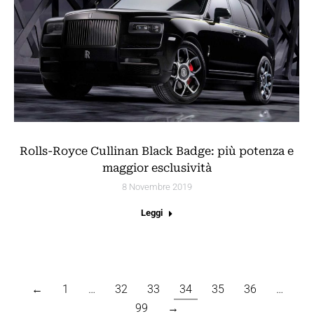
Rolls-Royce Cullinan Black Badge: più potenza e
maggior esclusività
8 Novembre 2019
Leggi
←
1
…
32
33
34
35
36
…
99
→