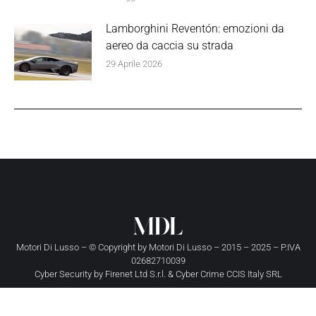
Lamborghini Reventón: emozioni da
aereo da caccia su strada
29 Aprile 2026
Motori Di Lusso – © Copyright by
Motori Di Lusso
– 2015 – 2025 – P.IVA
02682710039
Cyber Security by
Firenet Ltd S.r.l.
&
Cyber Crime CCIS Italy SRL