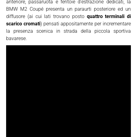
anteriore, passaruota e feritoie d’estrazione dedicati, la
BMW M2 Coupé presenta un paraurti posteriore ed un
diffusore (ai cui lati trovano posto
quattro terminali di
scarico cromati
) pensati appositamente per incrementare
la presenza scenica in strada della piccola sportiva
bavarese.