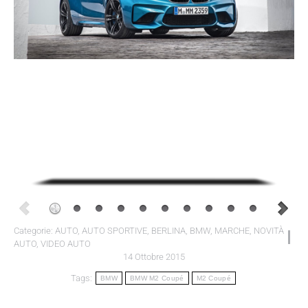
Categorie:
AUTO
,
AUTO SPORTIVE
,
BERLINA
,
BMW
,
MARCHE
,
NOVITÀ
AUTO
,
VIDEO AUTO
14 Ottobre 2015
Tags:
BMW
BMW M2 Coupé
M2 Coupé