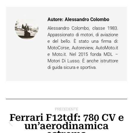
Autore:
Alessandro Colombo
Alessandro Colombo, classe 1983.
Appassionato di motori, di aviazione
e del bello. È stato una firma di:
MotoCorse, Autoreview, AutoMoto.it
e Moto.it. Nel 2015 fonda MDL –
Motori Di Lusso. È anche istruttore
di guida sicura e sportiva.
Naviga
PRECEDENTE
tra
Ferrari F12tdf: 780 CV e
un’aerodinamica
i
Post
precedente: