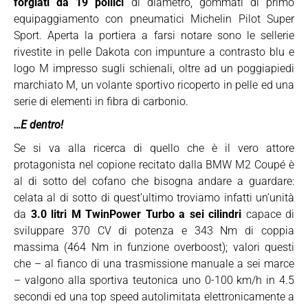
forgiati da 19 pollici
di diametro, gommati di primo
equipaggiamento con pneumatici Michelin Pilot Super
Sport. Aperta la portiera a farsi notare sono le sellerie
rivestite in pelle Dakota con impunture a contrasto blu e
logo M impresso sugli schienali, oltre ad un poggiapiedi
marchiato M, un volante sportivo ricoperto in pelle ed una
serie di elementi in fibra di carbonio.
…E dentro!
Se si va alla ricerca di quello che è il vero attore
protagonista nel copione recitato dalla BMW M2 Coupé è
al di sotto del cofano che bisogna andare a guardare:
celata al di sotto di quest’ultimo troviamo infatti un’unità
da
3.0 litri M TwinPower Turbo a sei cilindri
capace di
sviluppare 370 CV di potenza e 343 Nm di coppia
massima (464 Nm in funzione overboost); valori questi
che – al fianco di una trasmissione manuale a sei marce
– valgono alla sportiva teutonica uno 0-100 km/h in 4.5
secondi ed una top speed autolimitata elettronicamente a