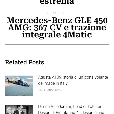
estrema
post
SUCCESSIVO
Mercedes-Benz GLE 450
AMG: 367 CV e trazione
Prossimo
integrale 4Matic
post:
Related Posts
Agusta A109: storia di un’icona volante
del made in Italy
16 Giugno 2026
Dimitri Vicedomini, Head of Exterior
Design di Pininfarina: “il design è una