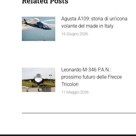
Related Posts
Agusta A109: storia di un’icona
volante del made in Italy
16 Giugno 2026
Leonardo M-346 P.A.N.:
prossimo futuro delle Frecce
Tricolori
11 Maggio 2026