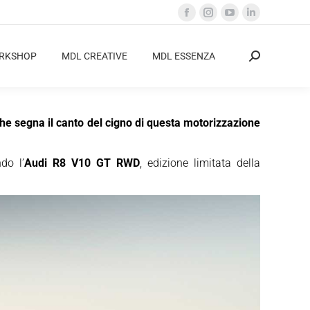
Facebook
Instagram
YouTube
Linkedin
page
page
page
page
opens
opens
opens
opens
ORKSHOP
MDL CREATIVE
MDL ESSENZA
Cerca:
in
in
in
in
new
new
new
new
window
window
window
window
che segna il canto del cigno di questa motorizzazione
do l’
Audi R8 V10 GT RWD
, edizione limitata della