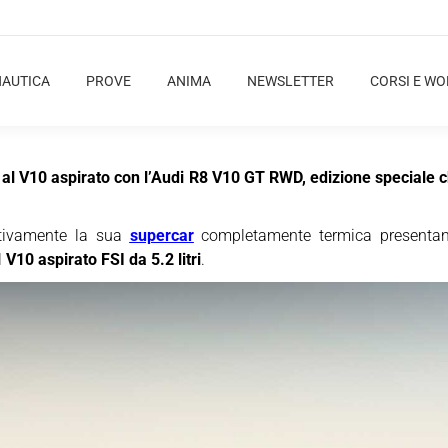
NAUTICA
PROVE
ANIMA
NEWSLETTER
CORSI E W
o al V10 aspirato con l’Audi R8 V10 GT RWD, edizione speciale 
itivamente la sua
supercar
completamente termica presentan
l
V10 aspirato FSI da 5.2 litri
.