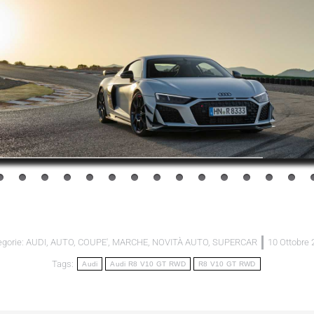
egorie:
AUDI
,
AUTO
,
COUPE'
,
MARCHE
,
NOVITÀ AUTO
,
SUPERCAR
10 Ottobre 
Tags:
Audi
Audi R8 V10 GT RWD
R8 V10 GT RWD