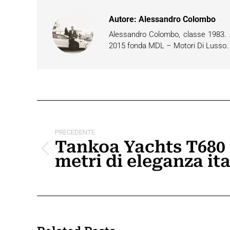
Autore:
Alessandro Colombo
Alessandro Colombo, classe 1983. Ap
2015 fonda MDL – Motori Di Lusso. È 
Naviga
tra
PRECEDENTE
Tankoa Yachts T680 
i
Post
metri di eleganza it
post
precedente: