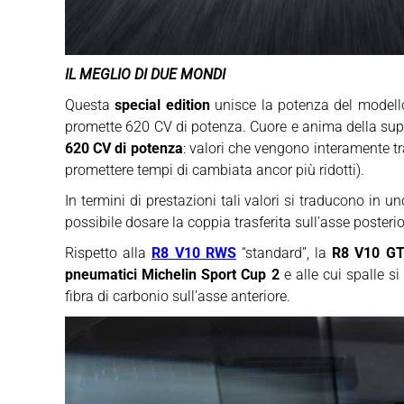
IL MEGLIO DI DUE MONDI
Questa
special edition
unisce la potenza del modell
promette 620 CV di potenza. Cuore e anima della supe
620 CV di potenza
: valori che vengono interamente tra
promettere tempi di cambiata ancor più ridotti).
In termini di prestazioni tali valori si traducono in u
possibile dosare la coppia trasferita sull’asse posteri
Rispetto alla
R8 V10 RWS
“standard”, la
R8 V10 G
pneumatici Michelin Sport Cup 2
e alle cui spalle si
fibra di carbonio sull’asse anteriore.