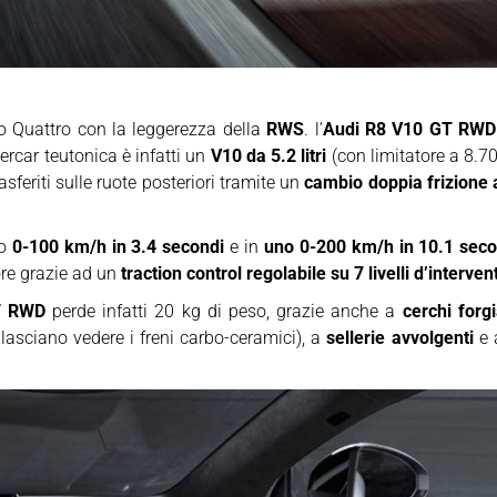
o Quattro con la leggerezza della
RWS
. l’
Audi R8 V10 GT RW
rcar teutonica è infatti un
V10 da 5.2 litri
(con limitatore a 8.7
sferiti sulle ruote posteriori tramite un
cambio doppia frizione 
no
0-100 km/h in 3.4 secondi
e in
uno 0-200 km/h in 10.1 seco
ore grazie ad un
traction control regolabile su 7 livelli d’interven
T RWD
perde infatti 20 kg di peso, grazie anche a
cerchi forg
 lasciano vedere i freni carbo-ceramici), a
sellerie avvolgenti
e a