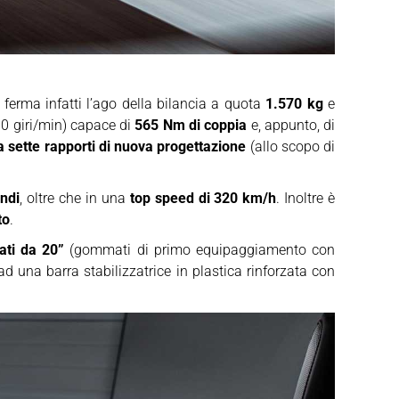
D
ferma infatti l’ago della bilancia a quota
1.570 kg
e
00 giri/min) capace di
565 Nm di coppia
e, appunto, di
a sette rapporti di nuova progettazione
(allo scopo di
ndi
, oltre che in una
top speed di 320 km/h
. Inoltre è
to
.
iati da 20”
(gommati di primo equipaggiamento con
d una barra stabilizzatrice in plastica rinforzata con