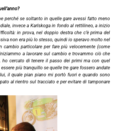
uell’anno?
che perché se soltanto in quelle gare avessi fatto meno
ale, invece a Karlskoga in fondo al rettilineo, a inizio
ficoltà: in prova, nel doppio destra che c’è prima del
ssiva non era più lo stesso, quindi io speravo molto nel
un cambio particolare per fare più velocemente (come
o. Iniziammo a lavorare sul cambio e trovammo ciò che
 ho cercato di tenere il passo dei primi ma con quel
 essere più tranquillo se quelle tre gare fossero andate
ui, il quale pian piano mi portò fuori e quando sono
to al rientro sul tracciato e per evitare di tamponare