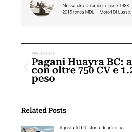
Alessandro Colombo, classe 1983. Ap
2015 fonda MDL – Motori Di Lusso. È 
Naviga
PRECEDENTE
tra
Pagani Huayra BC: a
con oltre 750 CV e 1.
i
Post
peso
precedente:
post
Related Posts
Agusta A109: storia di un’icona