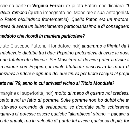
nche da parte di
Virginio Ferrari
, ex pilota Paton, che dichiara:
“
o della Yamaha
(quella impegnata nel Mondiale e sua antagonista
llo Paton bicilindrico frontemarcia). Quello Paton era un motor
tteva di avere un bilanciamento particolarissimo e di conseguen
neddoto che ricordi in maniera particolare?
ciuto Giuseppe Pattoni, il fondatore, ndr)
andammo a Rimini da 
ichevole diatriba tra i due: Peppino pretendeva di avere la possib
ne totalmente diversa. Per Massimo si doveva poter arrivare in c
ensione con Peppino, il quale titubante osservava la moto di
iziava a ridere e ognuno dei due finiva per tirare l’acqua al prop
rts nel ’79, anno in cui arrivasti vicino al Titolo Mondiale?
 margine di superiorità, ndr)
molto di meno di quanto noi credessi
petto a noi in fatto di gomme. Sulle gomme non ho dubbi che a
he stavano cercando di sviluppare: se ricordate sullo schier
ginava ci potesse essere qualche “alambicco” strano – pagava un p
e uguali, ma in velocità di punta lui aveva qualcosa di più, for