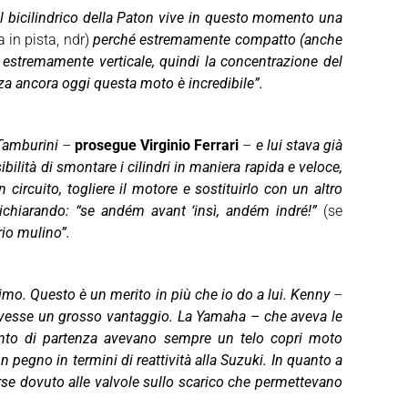
Il bicilindrico della Paton vive in questo momento una
 in pista, ndr)
perché estremamente compatto (anche
e estremamente verticale, quindi la concentrazione del
za ancora oggi questa moto è incredibile”.
Tamburini
–
prosegue Virginio Ferrari
–
e lui stava già
ilità di smontare i cilindri in maniera rapida e veloce,
ircuito, togliere il motore e sostituirlo con un altro
chiarando: “se andém avant ‘insì, andém indré!”
(se
rio mulino”.
mo. Questo è un merito in più che io do a lui. Kenny
–
vesse un grosso vantaggio. La Yamaha – che aveva le
amento di partenza avevano sempre un telo copri moto
egno in termini di reattività alla Suzuki. In quanto a
se dovuto alle valvole sullo scarico che permettevano