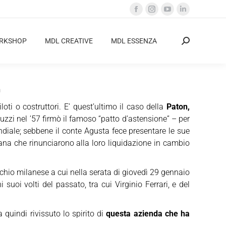
Facebook
Instagram
YouTube
Linkedin
page
page
page
page
opens
opens
opens
opens
ORKSHOP
MDL CREATIVE
MDL ESSENZA
Cerca:
in
in
in
in
new
new
new
new
window
window
window
window
n
loti o costruttori. E’ quest’ultimo il caso della
Paton,
zzi nel ’57 firmò il famoso “patto d’astensione” – per
ondiale; sebbene il conte Agusta fece presentare le sue
iana che rinunciarono alla loro liquidazione in cambio
rchio milanese a cui nella serata di giovedì 29 gennaio
suoi volti del passato, tra cui Virginio Ferrari, e del
quindi rivissuto lo spirito di
questa azienda che ha