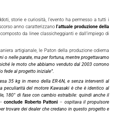
i, storie e curiosità, l’evento ha permesso a tutti i
 scorso anno caratterizzano
l’attuale produzione della
 composto da linee classicheggianti e dall’impiego di
maniera artigianale, le Paton della produzione odierna
oni o nelle parate, ma per fortuna, mentre progettavamo
za, poiché le moto che abbiamo venduto dal 2003 corrono
fede al progetto iniziale”.
esa 35 kg in meno della ER-6N, e senza interventi al
a peculiarità del motore Kawasaki è che è identico al
vole, 180° di fase con cambio estraibile: quindi anche il
–
conclude Roberto Pattoni
–
ospitava il propulsore
per trovare dei dealer che credano in questo progetto e