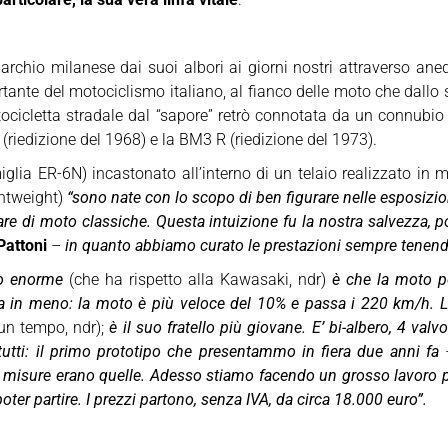
hio milanese dai suoi albori ai giorni nostri attraverso aneddot
tante del motociclismo italiano, al fianco delle moto che dallo
tocicletta stradale dal “sapore” retrò connotata da un connubio
(riedizione del 1968) e la BM3 R (riedizione del 1973).
glia ER-6N) incastonato all’interno di un telaio realizzato in 
ghtweight)
“sono nate con lo scopo di ben figurare nelle esposizi
le gare di moto classiche. Questa intuizione fu la nostra salvez
Pattoni
–
in quanto abbiamo curato le prestazioni sempre tenendo 
gio enorme
(che ha rispetto alla Kawasaki, ndr)
è che la moto p
ona in meno: la moto è più veloce del 10% e passa i 220 km/h. L
 un tempo, ndr);
è il suo fratello più giovane. E’ bi-albero, 4 val
utti: il primo prototipo che presentammo in fiera due anni fa
e le misure erano quelle. Adesso stiamo facendo un grosso lavoro 
r partire. I prezzi partono, senza IVA, da circa 18.000 euro”.