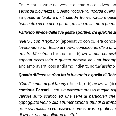
Tanto entusiasmo nel vedere questa moto rivivere a
seconda giovinezza. Questo motore mi ricorda quell
se quello di Iwata è un 4 cilindri frontemarcia e que
baricentro su un certo punto preciso della moto perme
Parlando invece delle tue gesta sportive; c’è qualche a
“Nel ’75 con “Peppino”
(appellativo con cui era conos
lavorando su un telaio di nuova concezione. C’era un’am
mentre Massimo
(Tamburini, ndr)
aveva una concezio
appena necessario e questo portava ad una incompr
andiamo avanti così andiamo indietro, ndr).
Massimo in
Quanta differenza c’era tra la tua moto e quella di Robe
“Con il senno di poi Kenny
(Roberts, ndr)
ne aveva
(di
continua Ferrari
–
era sicuramente messo meglio ris
valvole sullo scarico ed una serie di particolari c
appoggiato vicino alla strumentazione, quindi si imma
potenza massima ed accelerazione eravamo praticament
di avere maggior allungo in alto”.