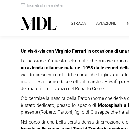
Iscriviti alla newsletter
STRADA
AVIAZIONE
Un vis-à-vis con Virginio Ferrari in occasione di una 
La passione: è questo l’elemento che muove i motociclis
un’azienda milanese nata nel 1958 dalle ceneri dell
via dei crescenti costi delle corse che toglievano att
moto al via l’anno dopo sotto il marchio Privat) per 
dei materiali di avanzo del Reparto Corse.
Ciò permise la nascita della Paton (nome che deriva da
è stato dedicato, presso lo spazio di
Motosplash a 
presente (Roberto Pattoni, figlio di Giuseppe che ha a
Nel corso di una bella serata densa di emozione e p
trovato nelle corse, e nel Tourist Trophy in maniera pa