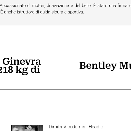
passionato di motori, di aviazione e del bello. È stato una firma d
anche istruttore di guida sicura e sportiva.
 Ginevra
Bentley Mu
218 kg di
Prossimo
post:
Dimitri Vicedomini, Head of