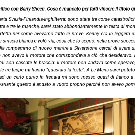
itico con Barry Sheen. Cosa è mancato per farti vincere il titolo q
rta Svezia-Finlandia-Inghilterra: sono state tre corse catastrofi
tte e tre le manche, sarei stato abbondantemente in testa al mondi
rfetta per come avevamo fatto le prove. Kenny era in leggera dif
a striscia bianca e volò via, cosa che lo segnò: nella prova succe
ndia rompemmo di nuovo mentre a Silverstone cercai di avere 
 ma non avevo il motore che corrispondeva a ciò che desiderav
 mi son cascate le braccia: il motore non andava come speravo,
le tre tappe mi hanno “guastato la festa”. A Le Mans sarei potuto
d un certo punto in frenata mi sono messo quasi di fianco a l
variante questo è andato a vuoto proprio perché non avevo pompa