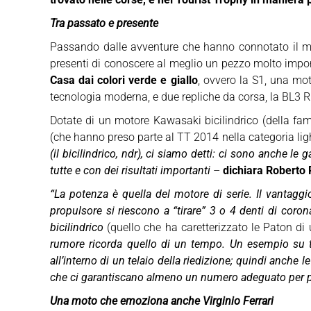
Tra passato e presente
Passando dalle avventure che hanno connotato il marc
presenti di conoscere al meglio un pezzo molto impor
Casa dai colori verde e giallo
, ovvero la S1, una mo
tecnologia moderna, e due repliche da corsa, la BL3 R 
Dotate di un motore Kawasaki bicilindrico (della fami
(che hanno preso parte al TT 2014 nella categoria li
(il bicilindrico, ndr), ci siamo detti: ci sono anche 
tutte e con dei risultati importanti
–
dichiara Roberto 
“La potenza è quella del motore di serie. Il vantag
propulsore si riescono a “tirare” 3 o 4 denti di cor
bicilindrico
(quello che ha caretterizzato le Paton di
rumore ricorda quello di un tempo. Un esempio su t
all’interno di un telaio della riedizione; quindi anch
che ci garantiscano almeno un numero adeguato per pote
Una moto che emoziona anche Virginio Ferrari