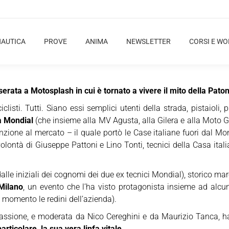
NAUTICA
PROVE
ANIMA
NEWSLETTER
CORSI E W
serata a Motosplash in cui è tornato a vivere il mito della Pato
ti. Tutti. Siano essi semplici utenti della strada, pistaioli, pi
a Mondial
(che insieme alla MV Agusta, alla Gilera e alla Moto Gu
enzione al mercato – il quale portò le Case italiane fuori dal M
volontà di Giuseppe Pattoni e Lino Tonti, tecnici della Casa ital
lle iniziali dei cognomi dei due ex tecnici Mondial), storico ma
Milano
, un evento che l’ha visto protagonista insieme ad alcuni 
l momento le redini dell’azienda).
assione, e moderata da Nico Cereghini e da Maurizio Tanca, ha 
rticolare, la sua vera linfa vitale
.