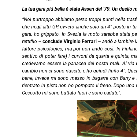
La tua gara più bella è stata Assen del ’79. Un duello m
“Noi purtroppo abbiamo perso troppi punti nella trasfe
che negli altri GP, ovvero anche solo un 4° posto in tu
gara, ho grippato. In Svezia la moto sarebbe stata pe
rettifilo
–
conclude Virginio Ferrari
–
andò a lambire l
fattore psicologico, ma poi non andò così. In Finla
sentivo di poter fare) i curvoni da quarta e quinta,
credevamo essere la panacea dei nostri mali. Al via
cambio non ci sono riuscito e ho quindi finito 4°. Quel
bene, invece mi sono messo in bagarre con Barry e a
rientrato in pista non ho pompato il freno. Dopo una 
Ceccotto mi sono buttato fuori e sono caduto”.