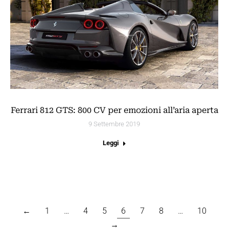
Ferrari 812 GTS: 800 CV per emozioni all’aria aperta
9 Settembre 2019
Leggi
←
1
…
4
5
6
7
8
…
10
→